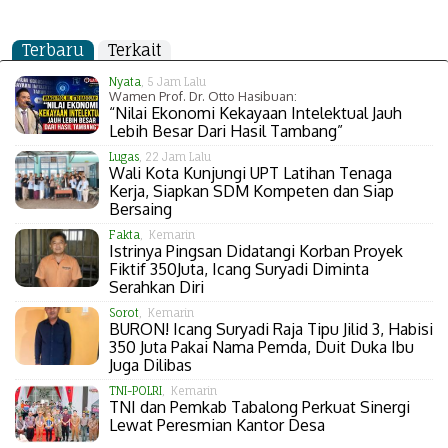
Terbaru
Terkait
Nyata
, 5 Jam Lalu
Wamen Prof. Dr. Otto Hasibuan:
“Nilai Ekonomi Kekayaan Intelektual Jauh
Lebih Besar Dari Hasil Tambang”
Lugas
, 22 Jam Lalu
Wali Kota Kunjungi UPT Latihan Tenaga
Kerja, Siapkan SDM Kompeten dan Siap
Bersaing
Fakta
, Kemarin
Istrinya Pingsan Didatangi Korban Proyek
Fiktif 350Juta, Icang Suryadi Diminta
Serahkan Diri
Sorot
, Kemarin
BURON! Icang Suryadi Raja Tipu Jilid 3, Habisi
350 Juta Pakai Nama Pemda, Duit Duka Ibu
Juga Dilibas
TNI-POLRI
, Kemarin
TNI dan Pemkab Tabalong Perkuat Sinergi
Lewat Peresmian Kantor Desa