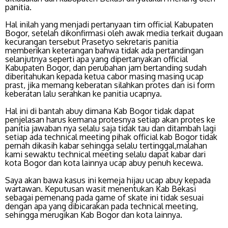
panitia.
Hal inilah yang menjadi pertanyaan tim official Kabupaten
Bogor, setelah dikonfirmasi oleh awak media terkait dugaan
kecurangan tersebut Prasetyo sekretaris panitia
memberikan keterangan bahwa tidak ada pertandingan
selanjutnya seperti apa yang dipertanyakan official
Kabupaten Bogor, dan perubahan jam bertanding sudah
diberitahukan kepada ketua cabor masing masing ucap
prast, jika memang keberatan silahkan protes dan isi form
keberatan lalu serahkan ke panitia ucapnya.
Hal ini di bantah abuy dimana Kab Bogor tidak dapat
penjelasan harus kemana protesnya setiap akan protes ke
panitia jawaban nya selalu saja tidak tau dan ditambah lagi
setiap ada technical meeting pihak official kab Bogor tidak
pernah dikasih kabar sehingga selalu tertinggal,malahan
kami sewaktu technical meeting selalu dapat kabar dari
kota Bogor dan kota lainnya ucap abuy penuh kecewa.
Saya akan bawa kasus ini kemeja hijau ucap abuy kepada
wartawan. Keputusan wasit menentukan Kab Bekasi
sebagai pemenang pada game of skate ini tidak sesuai
dengan apa yang dibicarakan pada technical meeting,
sehingga merugikan Kab Bogor dan kota lainnya.