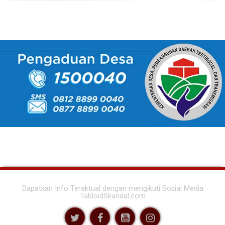
Dapatkan Info Teraktual dengan mengikuti Sosial Media
TabloidSkandal.com