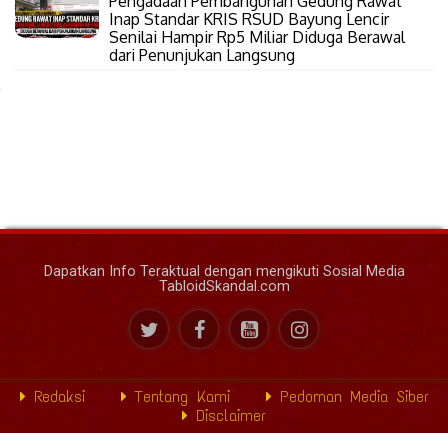
Pengadaan Pembangunan Gedung Rawat
Inap Standar KRIS RSUD Bayung Lencir
Senilai Hampir Rp5 Miliar Diduga Berawal
dari Penunjukan Langsung
Dapatkan Info Teraktual dengan mengikuti Sosial Media
TabloidSkandal.com
Redaksi
Tentang Kami
Pedoman Media Siber
Disclaimer