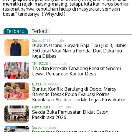
memiliki rejeki masing-masing. tetapi, kita kan harus berfikir
rasional bahwa kebutuhan hidup di masyarakat semakin
besar," tandasnya. ( Why/did )
Terbaru
Terkait
Sorot
, 17 Menit Lalu
BURON! Icang Suryadi Raja Tipu Jilid 3, Habisi
350 Juta Pakai Nama Pemda, Duit Duka Ibu
Juga Dilibas
TNI-POLRI
, 3 Jam Lalu
TNI dan Pemkab Tabalong Perkuat Sinergi
Lewat Peresmian Kantor Desa
Lugas
, 21 Jam Lalu
Buntut Konflik Berulang di Dobo, Mercy
Barends Desak Polda Evaluasi Polres
Kepulauan Aru dan Tindak Tegas Provokator
Gema Nusa
, 21 Jam Lalu
Sekda Buka Pemusatan Diklat Calon
Paskibraka 2026
Sorot
, Kemarin