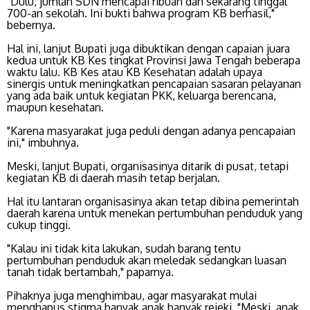
"Dulu, jumlah SDN mencapai ribuan dan sekarang tinggal
700-an sekolah. Ini bukti bahwa program KB berhasil,"
bebernya.
Hal ini, lanjut Bupati juga dibuktikan dengan capaian juara
kedua untuk KB Kes tingkat Provinsi Jawa Tengah beberapa
waktu lalu. KB Kes atau KB Kesehatan adalah upaya
sinergis untuk meningkatkan pencapaian sasaran pelayanan
yang ada baik untuk kegiatan PKK, keluarga berencana,
maupun kesehatan.
"Karena masyarakat juga peduli dengan adanya pencapaian
ini," imbuhnya.
Meski, lanjut Bupati, organisasinya ditarik di pusat, tetapi
kegiatan KB di daerah masih tetap berjalan.
Hal itu lantaran organisasinya akan tetap dibina pemerintah
daerah karena untuk menekan pertumbuhan penduduk yang
cukup tinggi.
"Kalau ini tidak kita lakukan, sudah barang tentu
pertumbuhan penduduk akan meledak sedangkan luasan
tanah tidak bertambah," paparnya.
Pihaknya juga menghimbau, agar masyarakat mulai
menghapus stigma banyak anak banyak rejeki. "Meski, anak