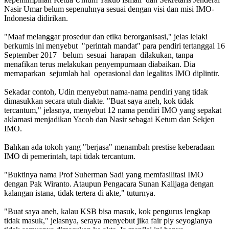
Nasir Umar belum sepenuhnya sesuai dengan visi dan misi IMO-
Indonesia didirikan.
"Maaf melanggar prosedur dan etika berorganisasi," jelas lelaki
berkumis ini menyebut "perintah mandat" para pendiri tertanggal 16
September 2017 belum sesuai harapan dilakukan, tanpa
menafikan terus melakukan penyempurnaan diabaikan. Dia
memaparkan sejumlah hal operasional dan legalitas IMO diplintir.
Sekadar contoh, Udin menyebut nama-nama pendiri yang tidak
dimasukkan secara utuh diakte. "Buat saya aneh, kok tidak
tercantum," jelasnya, menyebut 12 nama pendiri IMO yang sepakat
aklamasi menjadikan Yacob dan Nasir sebagai Ketum dan Sekjen
IMO.
Bahkan ada tokoh yang "berjasa" menambah prestise keberadaan
IMO di pemerintah, tapi tidak tercantum.
"Buktinya nama Prof Suherman Sadi yang memfasilitasi IMO
dengan Pak Wiranto. Ataupun Pengacara Sunan Kalijaga dengan
kalangan istana, tidak tertera di akte," tuturnya.
"Buat saya aneh, kalau KSB bisa masuk, kok pengurus lengkap
tidak masuk," jelasnya, seraya menyebut jika fair ply seyogianya