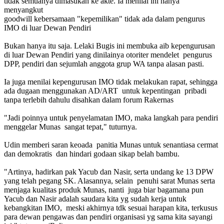
tidak semuanya dimasukan ke akte. Ia menilai ini hanya
menyangkut
goodwill kebersamaan "kepemilikan" tidak ada dalam pengurus
IMO di luar Dewan Pendiri
Bukan hanya itu saja. Lelaki Bugis ini membuka aib kepengurusan
di luar Dewan Pendiri yang dinilainya otoriter mendelet pengurus
DPP, pendiri dan sejumlah anggota grup WA tanpa alasan pasti.
Ia juga menilai kepengurusan IMO tidak melakukan rapat, sehingga
ada dugaan menggunakan AD/ART untuk kepentingan pribadi
tanpa terlebih dahulu disahkan dalam forum Rakernas
"Jadi poinnya untuk penyelamatan IMO, maka langkah para pendiri
menggelar Munas sangat tepat," tuturnya.
Udin memberi saran keoada panitia Munas untuk senantiasa cermat
dan demokratis dan hindari godaan sikap belah bambu.
"Artinya, hadirkan pak Yacub dan Nasir, serta undang ke 13 DPW
yang telah pegang SK. Alasannya, selain penuhi sarat Munas serta
menjaga kualitas produk Munas, nanti juga biar bagamana pun
Yacub dan Nasir adalah saudara kita yg sudah kerja untuk
kebangkitan IMO, meski akhirnya tdk sesuai harapan kita, terkusus
para dewan pengawas dan pendiri organisasi yg sama kita sayangi