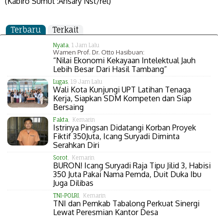
​​​​(Kabiro Sumut :Ansary Nst/rel)
Terbaru
Terkait
Nyata
, 1 Jam Lalu
Wamen Prof. Dr. Otto Hasibuan:
“Nilai Ekonomi Kekayaan Intelektual Jauh
Lebih Besar Dari Hasil Tambang”
Lugas
, 19 Jam Lalu
Wali Kota Kunjungi UPT Latihan Tenaga
Kerja, Siapkan SDM Kompeten dan Siap
Bersaing
Fakta
, Kemarin
Istrinya Pingsan Didatangi Korban Proyek
Fiktif 350Juta, Icang Suryadi Diminta
Serahkan Diri
Sorot
, Kemarin
BURON! Icang Suryadi Raja Tipu Jilid 3, Habisi
350 Juta Pakai Nama Pemda, Duit Duka Ibu
Juga Dilibas
TNI-POLRI
, Kemarin
TNI dan Pemkab Tabalong Perkuat Sinergi
Lewat Peresmian Kantor Desa