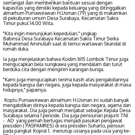
semangat dan memberikan bantuan sesuai dengan
kapasitas yang dimiliki kepada keluarga yang ditinggalkan
almarhum Purnawirawan H.Usman (79) yang di makamkan
di pekuburan umum Desa Surabaya, Kecamatan Sakra
Timur pukul 14.00 Wita.
"Kita ingin menunjukan kepedulian," ungkap
Babinsa Desa Surabaya Kecamatan Sakra Timur Serka
Muhammad Aminullah saat di temui wartawan Skandal di
rumah duka.
Ia juga menjelaskan bahwa Kodim 1615 Lombok Timur juga
mengucapkan bela sungkawa yang mendalam dan turut
berduka cita dengan mengirim karangan bunga.
"Kami juga mengucapkan terima kasih atas pengabdiannya
kepada bangsa dan negara, juga kepada masyarakat di masa
hidupnya," paparnya.
Koptu Purnawirawan almarhum H.Usman ini sudah banyak
mengabdikan dirinya kepada bangsa dan negara, agama dan
masyarakat. Dia juga pernah menjabat sebagai Kepala Desa
Surabaya selama 1 periode. Dia juga pensiunan prajurit TNI
- AD yang pernah bertugas menjadi pasukan pengawal
presiden ( PASPAMRES) di era presiden Suharto, pensiun
pada pangkat Kopral 1, menutup usianya pada usia yang ke-