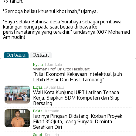
79 tahun.
"Semoga beliau khusnul khotimah," ujarnya.
"Saya selaku Babinsa desa Surabaya sebagai pembawa
karangan bunga pada saat beliau di bawa ke
peristirahatannya yang terakhir," tandasnya.(007 Mohamad
Aminudin)
Terbaru
Terkait
Nyata
, 1 Jam Lalu
Wamen Prof. Dr. Otto Hasibuan:
“Nilai Ekonomi Kekayaan Intelektual Jauh
Lebih Besar Dari Hasil Tambang”
Lugas
, 19 Jam Lalu
Wali Kota Kunjungi UPT Latihan Tenaga
Kerja, Siapkan SDM Kompeten dan Siap
Bersaing
Fakta
, Kemarin
Istrinya Pingsan Didatangi Korban Proyek
Fiktif 350Juta, Icang Suryadi Diminta
Serahkan Diri
Sorot
, Kemarin