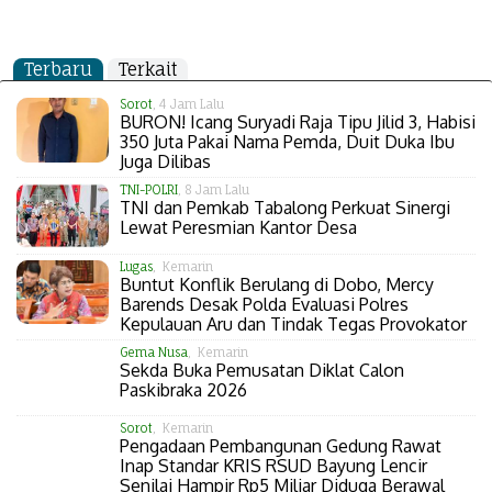
Terbaru
Terkait
Sorot
, 4 Jam Lalu
BURON! Icang Suryadi Raja Tipu Jilid 3, Habisi
350 Juta Pakai Nama Pemda, Duit Duka Ibu
Juga Dilibas
TNI-POLRI
, 8 Jam Lalu
TNI dan Pemkab Tabalong Perkuat Sinergi
Lewat Peresmian Kantor Desa
Lugas
, Kemarin
Buntut Konflik Berulang di Dobo, Mercy
Barends Desak Polda Evaluasi Polres
Kepulauan Aru dan Tindak Tegas Provokator
Gema Nusa
, Kemarin
Sekda Buka Pemusatan Diklat Calon
Paskibraka 2026
Sorot
, Kemarin
Pengadaan Pembangunan Gedung Rawat
Inap Standar KRIS RSUD Bayung Lencir
Senilai Hampir Rp5 Miliar Diduga Berawal