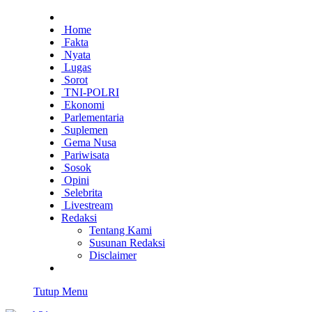
Home
Fakta
Nyata
Lugas
Sorot
TNI-POLRI
Ekonomi
Parlementaria
Suplemen
Gema Nusa
Pariwisata
Sosok
Opini
Selebrita
Livestream
Redaksi
Tentang Kami
Susunan Redaksi
Disclaimer
Tutup Menu