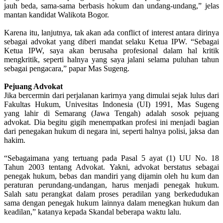
jauh beda, sama-sama berbasis hokum dan undang-undang,” jelas
mantan kandidat Walikota Bogor.
Karena itu, lanjutnya, tak akan ada conflict of interest antara dirinya
sebagai advokat yang diberi mandat selaku Ketua IPW. “Sebagai
Ketua IPW, saya akan berusaha profesional dalam hal kritik
mengkritik, seperti halnya yang saya jalani selama puluhan tahun
sebagai pengacara,” papar Mas Sugeng.
Pejuang Advokat
Jika bercermin dari perjalanan karirnya yang dimulai sejak lulus dari
Fakultas Hukum, Univesitas Indonesia (UI) 1991, Mas Sugeng
yang lahir di Semarang (Jawa Tengah) adalah sosok pejuang
advokat. Dia begitu gigih menempatkan profesi ini menjadi bagian
dari penegakan hukum di negara ini, seperti halnya polisi, jaksa dan
hakim.
“Sebagaimana yang tertuang pada Pasal 5 ayat (1) UU No. 18
Tahun 2003 tentang Advokat. Yakni, advokat berstatus sebagai
penegak hukum, bebas dan mandiri yang dijamin oleh hu kum dan
peraturan perundang-undangan, harus menjadi penegak hukum.
Salah satu perangkat dalam proses peradilan yang berkedudukan
sama dengan penegak hukum lainnya dalam menegkan hukum dan
keadilan,” katanya kepada Skandal beberapa waktu lalu.