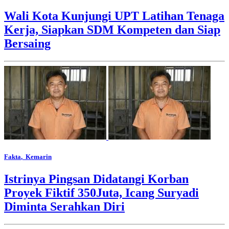
Wali Kota Kunjungi UPT Latihan Tenaga
Kerja, Siapkan SDM Kompeten dan Siap
Bersaing
Fakta
, Kemarin
Istrinya Pingsan Didatangi Korban
Proyek Fiktif 350Juta, Icang Suryadi
Diminta Serahkan Diri