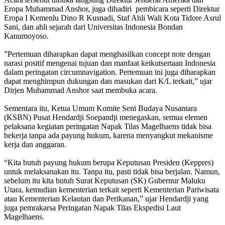
Eropa Muhammad Anshor, juga dihadiri pembicara seperti Direktur
Eropa I Kemenlu Dino R Kusnadi, Staf Ahli Wali Kota Tidore Asrul
Sani, dan ahli sejarah dari Universitas Indonesia Bondan
Kanumoyoso.
”Pertemuan diharapkan dapat menghasilkan concept note dengan
narasi positif mengenai tujuan dan manfaat keikutsertaan Indonesia
dalam peringatan circumnavigation. Pertemuan ini juga diharapkan
dapat menghimpun dukungan dan masukan dari K/L terkait,” ujar
Dirjen Muhammad Anshor saat membuka acara.
Sementara itu, Ketua Umum Komite Seni Budaya Nusantara
(KSBN) Pusat Hendardji Soepandji menegaskan, semua elemen
pelaksana kegiatan peringatan Napak Tilas Magelhaens tidak bisa
bekerja tanpa ada payung hukum, karena menyangkut mekanisme
kerja dan anggaran.
“Kita butuh payung hukum berupa Keputusan Presiden (Keppres)
untuk melaksanakan itu. Tanpa itu, pasti tidak bisa berjalan. Namun,
sebelum itu kita butuh Surat Keputusan (SK) Gubernur Maluku
Utara, kemudian kementerian terkait seperti Kementerian Pariwisata
atau Kementerian Kelautan dan Perikanan,” ujar Hendardji yang
juga pemrakarsa Peringatan Napak Tilas Ekspedisi Laut
Magelhaens.