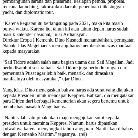
pembangunan sarana dan prasarana, kesiapan pemda, proposal,
rencana launching, rakor-rakor daerah, penentuan titik singgah
yacht, dan diplomatic tour.
”Karena kegiatan itu berlangsung pada 2021, maka kita masih
punya waktu. Karena itu, tahun ini atau tahun depan harus sudah
masuk kalender nasional,” ujar Ardiansyah.
Direktur Eropa I Kemenlu Dino Kusnadi menambahkan, peringatan
Napak Tilas Magelhaens memang harus memberikan azas manfaat
kepada masyarakat.
“Sail Tidore adalah salah satu bagian utama dari Sail Magellan. Jadi
perlu disambut secara baik. Sail Tidore juga perlu dukungan dari
pemerintah Pusat agar lebih baik, menarik, dan dirasakan
manfaatnya oleh masyarakat,” ujar Dino.
Yang jelas, Dino menegaskan bahwa harus ada surat yang diajukan
kepada Presiden untuk mendapat Keppres. Bahkan, dia mengatakan
para Dirjen dari berbagai kementerian akan segera bertemu untuk
membahas masalah Magelhaens.
"Nanti salah satu pihak akan maju mengajukan surat kepada
presiden untuk meminta Keppres. Namun, harus dipastikan
jadwalnya karena menyangkut tahun anggaran. Nanti akan dibahas
dengan Kemenko Maritim,” tegasnya. (rel)