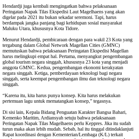
Hendardji juga kembali mengingatkan bahwa pelaksanaan
Peringatan Napak Tilas Ekspedisi Laut Magelhaens yang akan
digelar pada 2021 itu bukan sekadar seremoni. Tapi, harus
berdampak jangka panjang bagi kehidupan sosial masyarakat
Maluku Utara, khususnya Kota Tidore.
Menurut Hendardji, pembicaraan dengan para wakil 23 Kota yang
tergabung dalam Global Network Magellan Cities (GMNC)
memutuskan bahwa pelaksanaan Peringatan Ekspedisi Magellan
harus melingkupi empat hal. Pertama, menyangkut pengembangan
global tourism negara singgah, khususnya 23 kota yang menjadi
anggota GMNC. Kedua, pengembangan ekonomi kerakyatan
negara singgah. Ketiga, pemberdayaan teknologi bagi negara
singgah, serta keempat pengembangan ilmu dan teknologi negara
singgah.
“Karena itu, kita harus punya konsep. Kita harus melakukan
pertemuan lagu untuk mematangkan konsep,” tegasnya.
Di sisi lain, Kepala Bidang Penguatan Karakter Bangsa Bahari,
Kemenko Maritim, Ardiansyah setuju bahwa pelaksanaan
Peringatan Napak Tilas Magelhaens perlu Keppres. Jika itu sudah
turun maka akan lebih mudah. Sebab, hal itu tinggal ditindaklanjuti
Rapat koordinasi dengan Kementerian/Lembaga (K/L) terkait