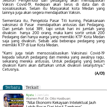
Seluruh Pengemudi dan pedagang akan mendapatkan
Vaksin Covid-19. Kedepan akan terus di data dan di
sosialisasikan. Selain itu Masyarakat kota Medan yang
lainnya juga akan segera mendapatkan Vaksin.
Sementara itu, Pengelola Pasar Titi kuning, Pelaksanaan
vaksinasi di Pasar mendapatkan antusias dari Pedagang.
Dari jumlah total 389, tapi untuk hari ini jumlah yang
divaksin hanya 200 orang, maka kami sortir untuk 200
Pedagang dan hanya warga yang memiliki KTP Kota Medan
saja yang divaksin. Sebab ada beberapa pedagang yang
memiliki KTP di luar Kota Medan.
"Kami juga telah mensosialisasikan Vaksinasi Covid-19
kepada seluruh pedagang dan mereka yang awalnya ragu,
sekarang mereka antusias. Untuk pedagang yang belum
divaksin Kami akan daftarkan untuk divaksin selanjutnya."
Cetusnya.
(A/01)
Terbaru
Terkait
Nyata
, 1 Jam Lalu
Wamen Prof. Dr. Otto Hasibuan:
“Nilai Ekonomi Kekayaan Intelektual Jauh
Lebih Besar Dari Hasil Tambang”