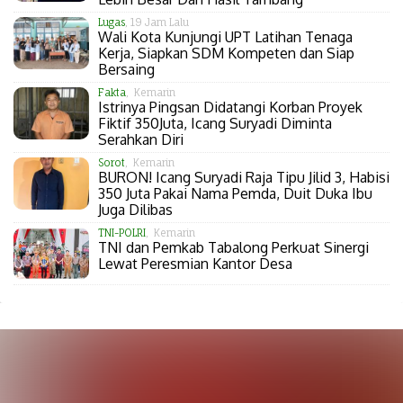
Lugas
, 19 Jam Lalu
Wali Kota Kunjungi UPT Latihan Tenaga
Kerja, Siapkan SDM Kompeten dan Siap
Bersaing
Fakta
, Kemarin
Istrinya Pingsan Didatangi Korban Proyek
Fiktif 350Juta, Icang Suryadi Diminta
Serahkan Diri
Sorot
, Kemarin
BURON! Icang Suryadi Raja Tipu Jilid 3, Habisi
350 Juta Pakai Nama Pemda, Duit Duka Ibu
Juga Dilibas
TNI-POLRI
, Kemarin
TNI dan Pemkab Tabalong Perkuat Sinergi
Lewat Peresmian Kantor Desa