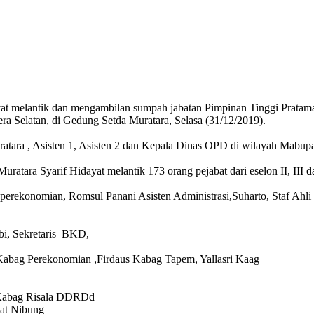
yat melantik dan mengambilan sumpah jabatan Pimpinan Tinggi Pratam
umatera Selatan, di Gedung Setda Muratara, Selasa (31/12/201
ratara , Asisten 1, Asisten 2 dan Kepala Dinas OPD di wilayah Mabup
ratara Syarif Hidayat melantik 173 orang pejabat dari eselon II, III d
perekonomian, Romsul Panani Asisten Administrasi,Suharto, Staf Ahli 
bi, Sekretaris BKD,
, Kabag Perekonomian ,Firdaus Kabag Tapem, Yallasri Kaag
Kabag Risala DDRDd
mat Nibung