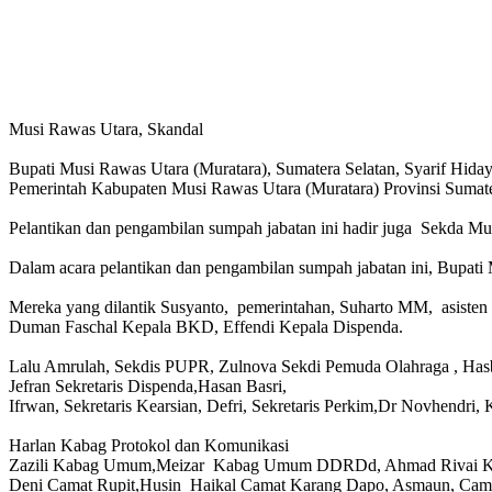
Musi Rawas Utara, Skandal
Bupati Musi Rawas Utara (Muratara), Sumatera Selatan, Syarif Hida
Pemerintah Kabupaten Musi Rawas Utara (Muratara) Provinsi S
Pelantikan dan pengambilan sumpah jabatan ini hadir juga Sekda Mu
Dalam acara pelantikan dan pengambilan sumpah jabatan ini, Bupati Mu
Mereka yang dilantik Susyanto, pemerintahan, Suharto MM, asisten 
Duman Faschal Kepala BKD, Effendi Kepala Dispenda.
Lalu Amrulah, Sekdis PUPR, Zulnova Sekdi Pemuda Olahraga , Has
Jefran Sekretaris Dispenda,Hasan Basri,
Ifrwan, Sekretaris Kearsian, Defri, Sekretaris Perkim,Dr Novhendri
Harlan Kabag Protokol dan Komunikasi
Zazili Kabag Umum,Meizar Kabag Umum DDRDd, Ahmad Rivai 
Deni Camat Rupit,Husin Haikal Camat Karang Dapo, Asmaun, Ca