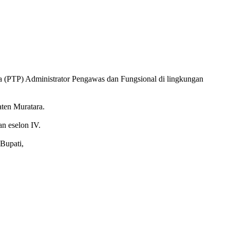
a (PTP) Administrator Pengawas dan Fungsional di lingkungan
9).
aten Muratara.
an eselon IV.
Bupati,