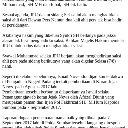
Muhammad, SH MH dan Iqbal, SH tak hadir.
Sesuai agenda, JPU dalam sidang Selasa ini akan menghadirkan
saksi ahli dari Dewan Pers Namun dua kali ahli pers tak bisa hadir
di persidangan.
Akibatnya hakim yang diketuai Syukri SH bertanya pada jaksa
alasan tak bisa menghadirkn saksi. Bahkan Majelis Hakim meminta
JPU untuk serius dalam menghadirkan saksi.
Syawal Muhammad selaku JPU berjanji akan menghadirkan saksi
ahli pers pada sidang berikutnya yang akan digelar Selasa (7/8)
nanti.
Seperti diketahui sebelumnya, Ismail Novendra dijadikan terdakwa
di Pengadilan Negeri Padang terkait pemberitaan di Koran Jejak
News pada Agustus 2017 lalu.
Pemberitaan tersebut berbuntut dilaporkannya Ismail selaku
Penanggungjawab koran Jejak News oleh Afrizal Djunit yang
merupakan paman dari Irjen Pol Fakhrizal SH, M.Hum Kapolda
Sumbar pada 7 September 2017.
Laporan dugaan pencemaran nama baik yang dibuat pada 7
September 2017 lalu di Polda Sumbar tersebut langsung direspon
secara kilat oleh pihak Polda Sumbar dan menjadikan Ismail sebagai