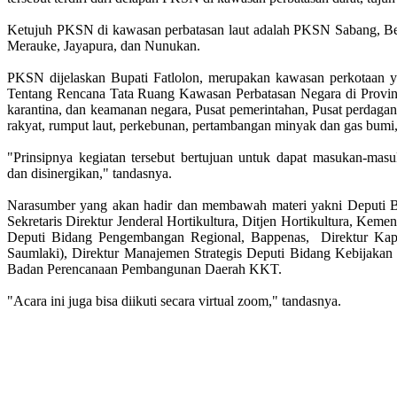
Ketujuh PKSN di kawasan perbatasan laut adalah PKSN Sabang, Be
Merauke, Jayapura, dan Nunukan.
PKSN dijelaskan Bupati Fatlolon, merupakan kawasan perkotaan 
Tentang Rencana Tata Ruang Kawasan Perbatasan Negara di Provin
karantina, dan keamanan negara, Pusat pemerintahan, Pusat perdaganga
rakyat, rumput laut, perkebunan, pertambangan minyak dan gas bumi, d
"Prinsipnya kegiatan tersebut bertujuan untuk dapat masukan-masu
dan disinergikan," tandasnya.
Narasumber yang akan hadir dan membawah materi yakni Deputi B
Sekretaris Direktur Jenderal Hortikultura, Ditjen Hortikultura, Kem
Deputi Bidang Pengembangan Regional, Bappenas, Direktur Kap
Saumlaki), Direktur Manajemen Strategis Deputi Bidang Kebijakan
Badan Perencanaan Pembangunan Daerah KKT.
"Acara ini juga bisa diikuti secara virtual zoom," tandasnya.