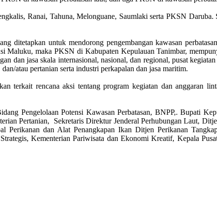
ngkalis, Ranai, Tahuna, Melonguane, Saumlaki serta PKSN Daruba. S
yang ditetapkan untuk mendorong pengembangan kawasan perbatasan.
si Maluku, maka PKSN di Kabupaten Kepulauan Tanimbar, mempunyai f
n dan jasa skala internasional, nasional, dan regional, pusat kegiatan 
an/atau pertanian serta industri perkapalan dan jasa maritim.
kan terkait rencana aksi tentang program kegiatan dan anggaran li
idang Pengelolaan Potensi Kawasan Perbatasan, BNPP,. Bupati Ke
enterian Pertanian, Sekretaris Direktur Jenderal Perhubungan Laut, D
al Perikanan dan Alat Penangkapan Ikan Ditjen Perikanan Tangka
 Strategis, Kementerian Pariwisata dan Ekonomi Kreatif, Kepala Pus