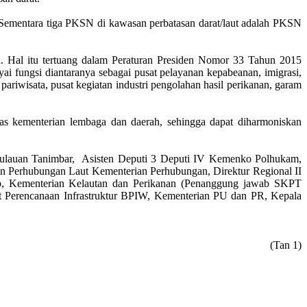
ementara tiga PKSN di kawasan perbatasan darat/laut adalah PKSN
 Hal itu tertuang dalam Peraturan Presiden Nomor 33 Tahun 2015
ungsi diantaranya sebagai pusat pelayanan kepabeanan, imigrasi,
pariwisata, pusat kegiatan industri pengolahan hasil perikanan, garam
ntas kementerian lembaga dan daerah, sehingga dapat diharmoniskan
pulauan Tanimbar, Asisten Deputi 3 Deputi IV Kemenko Polhukam,
itjen Perhubungan Laut Kementerian Perhubungan, Direktur Regional II
p, Kementerian Kelautan dan Perikanan (Penanggung jawab SKPT
at Perencanaan Infrastruktur BPIW, Kementerian PU dan PR, Kepala
(Tan 1)