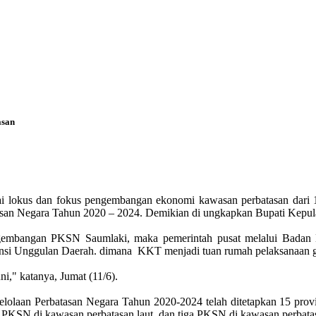
asan
i lokus dan fokus pengembangan ekonomi kawasan perbatasan dari 18
an Negara Tahun 2020 – 2024. Demikian di ungkapkan Bupati Kepulau
pengembangan PKSN Saumlaki, maka pemerintah pusat melalui Badan 
 Unggulan Daerah. dimana KKT menjadi tuan rumah pelaksanaan gia
ni," katanya, Jumat (11/6).
elolaan Perbatasan Negara Tahun 2020-2024 telah ditetapkan 15 prov
uh PKSN di kawasan perbatasan laut, dan tiga PKSN di kawasan perbatas