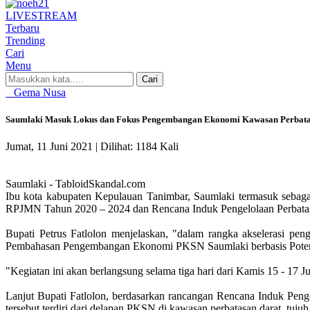
LIVE
STREAM
Terbaru
Trending
Cari
Menu
Cari
Gema Nusa
Saumlaki Masuk Lokus dan Fokus Pengembangan Ekonomi Kawasan Perbat
Jumat, 11 Juni 2021 |
Dilihat: 1184 Kali
Saumlaki - TabloidSkandal.com
Ibu kota kabupaten Kepulauan Tanimbar, Saumlaki termasuk sebaga
RPJMN Tahun 2020 – 2024 dan Rencana Induk Pengelolaan Perbatas
Bupati Petrus Fatlolon menjelaskan, "dalam rangka akselerasi 
Pembahasan Pengembangan Ekonomi PKSN Saumlaki berbasis Potensi
"Kegiatan ini akan berlangsung selama tiga hari dari Kamis 15 - 17 Ju
Lanjut Bupati Fatlolon, berdasarkan rancangan Rencana Induk Peng
tersebut terdiri dari delapan PKSN di kawasan perbatasan darat, tuj