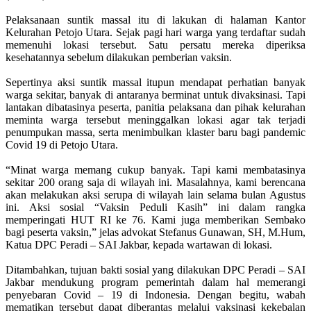
Pelaksanaan suntik massal itu di lakukan di halaman Kantor
Kelurahan Petojo Utara. Sejak pagi hari warga yang terdaftar sudah
memenuhi lokasi tersebut. Satu persatu mereka diperiksa
kesehatannya sebelum dilakukan pemberian vaksin.
Sepertinya aksi suntik massal itupun mendapat perhatian banyak
warga sekitar, banyak di antaranya berminat untuk divaksinasi. Tapi
lantakan dibatasinya peserta, panitia pelaksana dan pihak kelurahan
meminta warga tersebut meninggalkan lokasi agar tak terjadi
penumpukan massa, serta menimbulkan klaster baru bagi pandemic
Covid 19 di Petojo Utara.
“Minat warga memang cukup banyak. Tapi kami membatasinya
sekitar 200 orang saja di wilayah ini. Masalahnya, kami berencana
akan melakukan aksi serupa di wilayah lain selama bulan Agustus
ini. Aksi sosial “Vaksin Peduli Kasih” ini dalam rangka
memperingati HUT RI ke 76. Kami juga memberikan Sembako
bagi peserta vaksin,” jelas advokat Stefanus Gunawan, SH, M.Hum,
Katua DPC Peradi – SAI Jakbar, kepada wartawan di lokasi.
Ditambahkan, tujuan bakti sosial yang dilakukan DPC Peradi – SAI
Jakbar mendukung program pemerintah dalam hal memerangi
penyebaran Covid – 19 di Indonesia. Dengan begitu, wabah
mematikan tersebut dapat diberantas melalui vaksinasi kekebalan