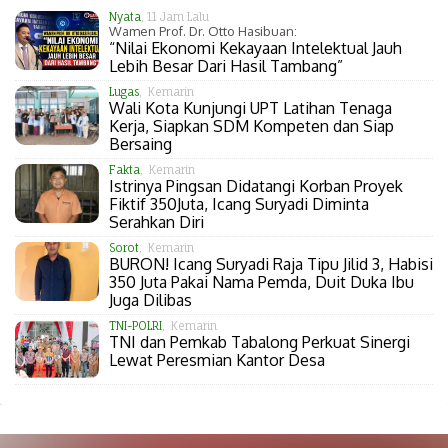
Nyata
, 11 Jam Lalu
Wamen Prof. Dr. Otto Hasibuan:
“Nilai Ekonomi Kekayaan Intelektual Jauh
Lebih Besar Dari Hasil Tambang”
Lugas
, Kemarin
Wali Kota Kunjungi UPT Latihan Tenaga
Kerja, Siapkan SDM Kompeten dan Siap
Bersaing
Fakta
, Kemarin
Istrinya Pingsan Didatangi Korban Proyek
Fiktif 350Juta, Icang Suryadi Diminta
Serahkan Diri
Sorot
, Kemarin
BURON! Icang Suryadi Raja Tipu Jilid 3, Habisi
350 Juta Pakai Nama Pemda, Duit Duka Ibu
Juga Dilibas
TNI-POLRI
, Kemarin
TNI dan Pemkab Tabalong Perkuat Sinergi
Lewat Peresmian Kantor Desa