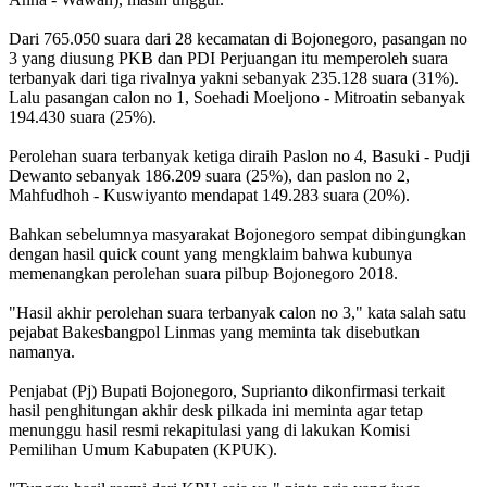
Dari 765.050 suara dari 28 kecamatan di Bojonegoro, pasangan no
3 yang diusung PKB dan PDI Perjuangan itu memperoleh suara
terbanyak dari tiga rivalnya yakni sebanyak 235.128 suara (31%).
Lalu pasangan calon no 1, Soehadi Moeljono - Mitroatin sebanyak
194.430 suara (25%).
Perolehan suara terbanyak ketiga diraih Paslon no 4, Basuki - Pudji
Dewanto sebanyak 186.209 suara (25%), dan paslon no 2,
Mahfudhoh - Kuswiyanto mendapat 149.283 suara (20%).
Bahkan sebelumnya masyarakat Bojonegoro sempat dibingungkan
dengan hasil quick count yang mengklaim bahwa kubunya
memenangkan perolehan suara pilbup Bojonegoro 2018.
"Hasil akhir perolehan suara terbanyak calon no 3," kata salah satu
pejabat Bakesbangpol Linmas yang meminta tak disebutkan
namanya.
Penjabat (Pj) Bupati Bojonegoro, Suprianto dikonfirmasi terkait
hasil penghitungan akhir desk pilkada ini meminta agar tetap
menunggu hasil resmi rekapitulasi yang di lakukan Komisi
Pemilihan Umum Kabupaten (KPUK).