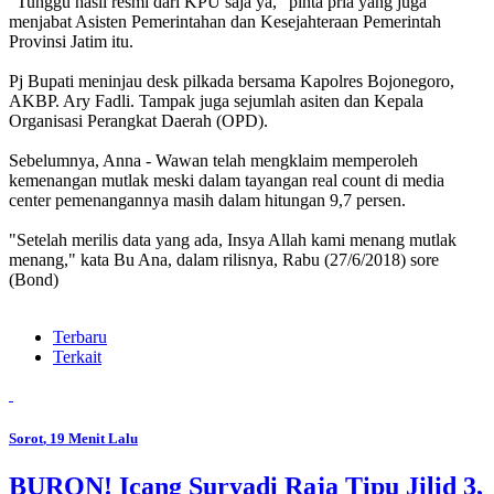
"Tunggu hasil resmi dari KPU saja ya," pinta pria yang juga
menjabat Asisten Pemerintahan dan Kesejahteraan Pemerintah
Provinsi Jatim itu.
Pj Bupati meninjau desk pilkada bersama Kapolres Bojonegoro,
AKBP. Ary Fadli. Tampak juga sejumlah asiten dan Kepala
Organisasi Perangkat Daerah (OPD).
Sebelumnya, Anna - Wawan telah mengklaim memperoleh
kemenangan mutlak meski dalam tayangan real count di media
center pemenangannya masih dalam hitungan 9,7 persen.
"Setelah merilis data yang ada, Insya Allah kami menang mutlak
menang," kata Bu Ana, dalam rilisnya, Rabu (27/6/2018) sore
(Bond)
Terbaru
Terkait
Sorot
, 19 Menit Lalu
BURON! Icang Suryadi Raja Tipu Jilid 3,