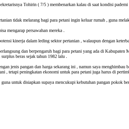
retarisnya Tohirin ( 7/5 ) membenarkan kalau di saat kondisi pademi 
anian tidak melarang bagi para petani ingin keluar rumah , guna melaks
g bisa mengarap persawahan mereka .
ensi kinerja dalam leding sektor pertanian , walaupun dengan keterbat
erlangsung dan berpengaruh bagi para petani yang ada di Kabupaten Mu
urplus beras sejak tahun 1982 lalu .
engan jenis pangan dan harga sekarang ini , namun saya menghimbau bag
ni , tetapi peningkatan ekonomi untuk para petani juga harus di perti
 , guna untuk disiapkan supaya mencukupi kebutuhan pangan pokok ber