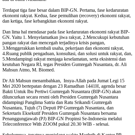
Terdapat tiga fase besar dalam BIP-GN. Pertama, fase kedaruratan
ekonomi rakyat. Kedua, fase pemulihan (recovery) ekonomi rakyat,
dan ketiga, fase kebangkitan ekonomi rakyat.
Dan lima hal mendasar pada fase kedaruratan ekonomi rakyat BIP-
GN. Yaitu 1. Menyelamatkan jiwa rakyat, 2.Mencukupi kebutuhan
pangan rakyat dan mencegah terjadinya krisis pangan,
3.Menggerakkan kembali usaha, pekerjaan dan ekonomi rakyat,
4.Ruang publik pengaduan, konsultasi, dan solusi untuk rakyat, dan,
5.Mendampingi rakyat menjaga keselamatan, serta eksistensi dan
keutuhan Negara RI, tegas Presiden Gumregah Nusantara, dr. Ali
Mahsun Atmo, M. Biomed.
Dr Ali Mahsun menambahkan, Insya-Allah pada Jumat Legi 15
Mei 2020 bertepatan dengan 23 Ramadhan 1441H, agenda besar
Bakti Untuk Ibu Pertiwi Gumregah Nusantara (BIP-GN) akan
diluncurkan secara resmi oleh Presiden Gumregah Nusantara
didampingi Panglima Satria dan Ratu Srikandi Gumregah
Nusantara, Tujuh (7) Deputi PP Gumregah Nusantara, dan
Sekretaris Eksekutif Presiden Gumregah Nusantara bersama
Penanggungjawab (PJ) BIP-GN Propinsi Se-Indonesia melalui
Teleconference With ZOOM pukul 20.30 WIB - selesai.
Sebelumnya, tepatnya menjelang waktu Maghrib di Kantor PP