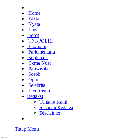
Home
Fakta
Nyata
Lugas
Sorot
TNI-POLRI
Ekonomi
Parlementaria
Suplemen
Gema Nusa
Pariwisata
Sosok
Opini
Selebrita
Livestream
Redaksi
Tentang Kami
Susunan Redaksi
Disclaimer
Tutup Menu