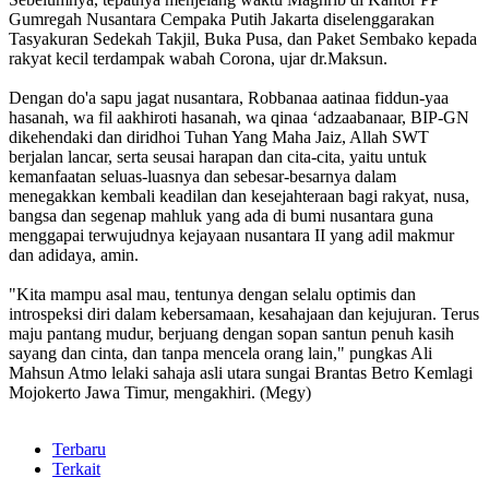
Gumregah Nusantara Cempaka Putih Jakarta diselenggarakan
Tasyakuran Sedekah Takjil, Buka Pusa, dan Paket Sembako kepada
rakyat kecil terdampak wabah Corona, ujar dr.Maksun.
Dengan do'a sapu jagat nusantara, Robbanaa aatinaa fiddun-yaa
hasanah, wa fil aakhiroti hasanah, wa qinaa ‘adzaabanaar, BIP-GN
dikehendaki dan diridhoi Tuhan Yang Maha Jaiz, Allah SWT
berjalan lancar, serta seusai harapan dan cita-cita, yaitu untuk
kemanfaatan seluas-luasnya dan sebesar-besarnya dalam
menegakkan kembali keadilan dan kesejahteraan bagi rakyat, nusa,
bangsa dan segenap mahluk yang ada di bumi nusantara guna
menggapai terwujudnya kejayaan nusantara II yang adil makmur
dan adidaya, amin.
"Kita mampu asal mau, tentunya dengan selalu optimis dan
introspeksi diri dalam kebersamaan, kesahajaan dan kejujuran. Terus
maju pantang mudur, berjuang dengan sopan santun penuh kasih
sayang dan cinta, dan tanpa mencela orang lain," pungkas Ali
Mahsun Atmo lelaki sahaja asli utara sungai Brantas Betro Kemlagi
Mojokerto Jawa Timur, mengakhiri. (Megy)
Terbaru
Terkait