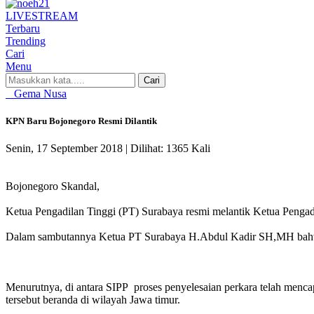
LIVE
STREAM
Terbaru
Trending
Cari
Menu
Cari
Gema Nusa
KPN Baru Bojonegoro Resmi Dilantik
Senin, 17 September 2018 |
Dilihat: 1365 Kali
Bojonegoro Skandal,
Ketua Pengadilan Tinggi (PT) Surabaya resmi melantik Ketua Penga
Dalam sambutannya Ketua PT Surabaya H.Abdul Kadir SH,MH bahwa le
Menurutnya, di antara SIPP proses penyelesaian perkara telah me
tersebut beranda di wilayah Jawa timur.