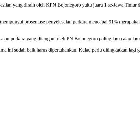
n yang diraih oleh KPN Bojonegoro yaitu juara 1 se-Jawa Timur dan ju
empunyai prosentase penyelesaian perkara mencapai 91% merupakan be
n perkara yang ditangani oleh PN Bojonegoro paling lama atau lamba
a ini sudah baik harus dipertahankan. Kalau perlu ditingkatkan lagi 