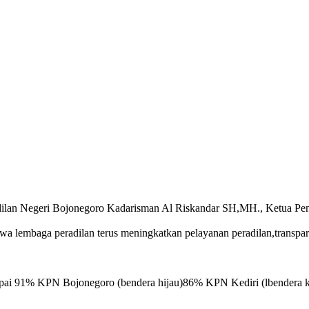
dilan Negeri Bojonegoro Kadarisman Al Riskandar SH,MH., Ketua Pen
mbaga peradilan terus meningkatkan pelayanan peradilan,transparans
ncapai 91% KPN Bojonegoro (bendera hijau)86% KPN Kediri (lbender