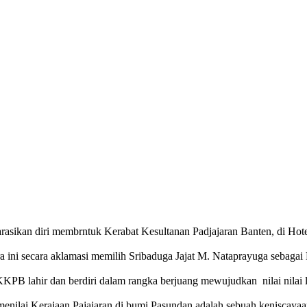
asikan diri membrntuk Kerabat Kesultanan Padjajaran Banten, di Hotel
ara ini secara aklamasi memilih Sribaduga Jajat M. Nataprayuga seb
PB lahir dan berdiri dalam rangka berjuang mewujudkan nilai nilai 
nilai Kerajaan Pajajaran di bumi Pasundan adalah sebuah keniscayaan