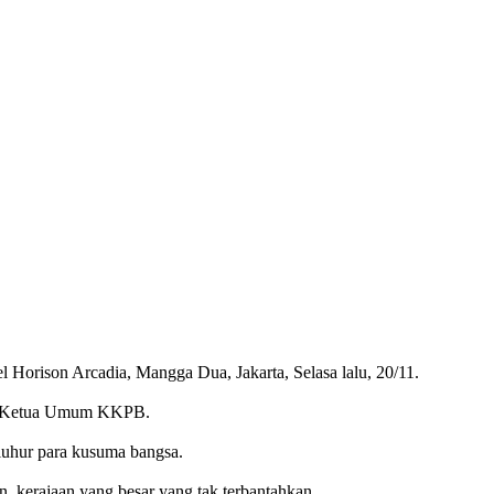
 Horison Arcadia, Mangga Dua, Jakarta, Selasa lalu, 20/11.
agai Ketua Umum KKPB.
luhur para kusuma bangsa.
, kerajaan yang besar yang tak terbantahkan.