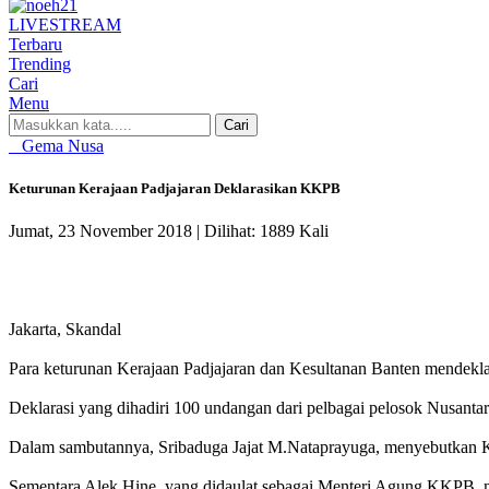
LIVE
STREAM
Terbaru
Trending
Cari
Menu
Cari
Gema Nusa
Keturunan Kerajaan Padjajaran Deklarasikan KKPB
Jumat, 23 November 2018 |
Dilihat: 1889 Kali
Jakarta, Skandal
Para keturunan Kerajaan Padjajaran dan Kesultanan Banten mendeklar
Deklarasi yang dihadiri 100 undangan dari pelbagai pelosok Nusant
Dalam sambutannya, Sribaduga Jajat M.Nataprayuga, menyebutkan KK
Sementara Alek Hine. yang didaulat sebagai Menteri Agung KKPB, me