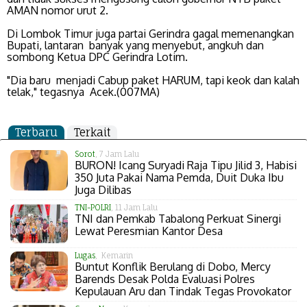
AMAN nomor urut 2.
Di Lombok Timur juga partai Gerindra gagal memenangkan
Bupati, lantaran banyak yang menyebut, angkuh dan
sombong Ketua DPC Gerindra Lotim.
"Dia baru menjadi Cabup paket HARUM, tapi keok dan kalah
telak," tegasnya Acek.(007MA)
Terbaru
Terkait
Sorot
, 7 Jam Lalu
BURON! Icang Suryadi Raja Tipu Jilid 3, Habisi
350 Juta Pakai Nama Pemda, Duit Duka Ibu
Juga Dilibas
TNI-POLRI
, 11 Jam Lalu
TNI dan Pemkab Tabalong Perkuat Sinergi
Lewat Peresmian Kantor Desa
Lugas
, Kemarin
Buntut Konflik Berulang di Dobo, Mercy
Barends Desak Polda Evaluasi Polres
Kepulauan Aru dan Tindak Tegas Provokator