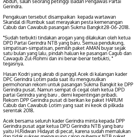
Abduh, salah seorang petinggi Badan Pengawas Partai
Gerindra.
Pengakuan tersebut disampaikan kepada wartawan
Skandal di Rumbuk saat merayakan pesta kemenangan
Cabub dan Cawabub pasangan Sukma Bangkit28-06-2018.
"Sudah terbukti tindakan arogan yang dilakukan oleh ketua
DPD Partai Gerindra NTB yang baru. Semua pendukung,
simpatisan-simpatisan, pemilih paket AMAN buyar sejak
satu bulan yang lalu, pindah haluan ke pasangan Cagub dan
Cawagub Zul-Rohmi dan ini benar-benar terbukti, "
tegasnya.
Hasan Kodri yang akrab di panggil Acek di kalangan kader
DPC Gerindra Lotim pada saat itu mengusulkan
permohonan rekom untuk pasangan Sukma Bangkit ke DPP
Gerindra pusat. Namun sempat di cegal oleh ketua DPD
partai Gerindra yang baru , demi kepentingan pribadi.
Rekom DPP Gerindra pusat di berikan ke paket HARUM
Cabub dan Cawabub Lotim yang saat ini keok di pilkada
serentak 2018.
Acek bersama seluruh kader Gerindra minta kepada DPP
Gerindra pusat agar ketua DPD Gerindra NTB yang baru
yaitu H.Ridwan Hidayat di pecat, karena sudah memalukan
dan tidak sukses mengusung calon gubernur NTB paket