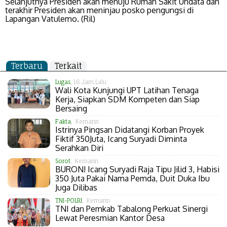
Selanjutnya Presiden akan menuju Rumah Sakit Undata dan
terakhir Presiden akan meninjau posko pengungsi di
Lapangan Vatulemo. (Ril)
Terbaru
Terkait
Lugas
, 16 Jam Lalu
Wali Kota Kunjungi UPT Latihan Tenaga
Kerja, Siapkan SDM Kompeten dan Siap
Bersaing
Fakta
, Kemarin
Istrinya Pingsan Didatangi Korban Proyek
Fiktif 350Juta, Icang Suryadi Diminta
Serahkan Diri
Sorot
, Kemarin
BURON! Icang Suryadi Raja Tipu Jilid 3, Habisi
350 Juta Pakai Nama Pemda, Duit Duka Ibu
Juga Dilibas
TNI-POLRI
, Kemarin
TNI dan Pemkab Tabalong Perkuat Sinergi
Lewat Peresmian Kantor Desa