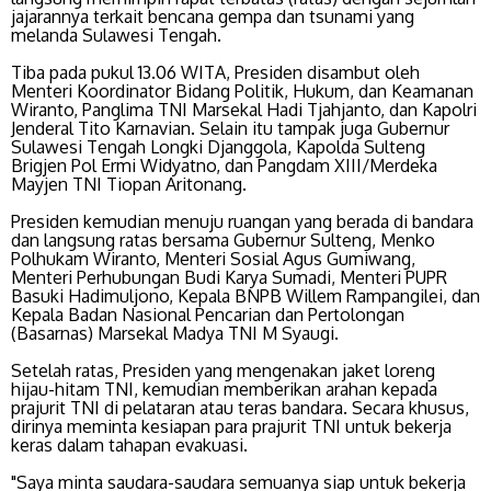
jajarannya terkait bencana gempa dan tsunami yang
melanda Sulawesi Tengah.
Tiba pada pukul 13.06 WITA, Presiden disambut oleh
Menteri Koordinator Bidang Politik, Hukum, dan Keamanan
Wiranto, Panglima TNI Marsekal Hadi Tjahjanto, dan Kapolri
Jenderal Tito Karnavian. Selain itu tampak juga Gubernur
Sulawesi Tengah Longki Djanggola, Kapolda Sulteng
Brigjen Pol Ermi Widyatno, dan Pangdam XIII/Merdeka
Mayjen TNI Tiopan Aritonang.
Presiden kemudian menuju ruangan yang berada di bandara
dan langsung ratas bersama Gubernur Sulteng, Menko
Polhukam Wiranto, Menteri Sosial Agus Gumiwang,
Menteri Perhubungan Budi Karya Sumadi, Menteri PUPR
Basuki Hadimuljono, Kepala BNPB Willem Rampangilei, dan
Kepala Badan Nasional Pencarian dan Pertolongan
(Basarnas) Marsekal Madya TNI M Syaugi.
Setelah ratas, Presiden yang mengenakan jaket loreng
hijau-hitam TNI, kemudian memberikan arahan kepada
prajurit TNI di pelataran atau teras bandara. Secara khusus,
dirinya meminta kesiapan para prajurit TNI untuk bekerja
keras dalam tahapan evakuasi.
"Saya minta saudara-saudara semuanya siap untuk bekerja