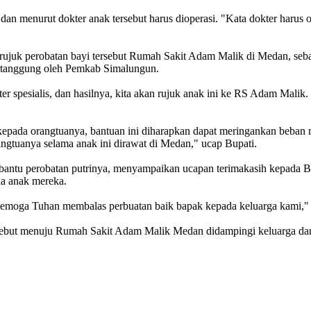
n menurut dokter anak tersebut harus dioperasi. "Kata dokter harus op
erujuk perobatan bayi tersebut Rumah Sakit Adam Malik di Medan, seb
ditanggung oleh Pemkab Simalungun.
er spesialis, dan hasilnya, kita akan rujuk anak ini ke RS Adam Mal
h kepada orangtuanya, bantuan ini diharapkan dapat meringankan beb
ngtuanya selama anak ini dirawat di Medan," ucap Bupati.
antu perobatan putrinya, menyampaikan ucapan terimakasih kepada Bu
a anak mereka.
Semoga Tuhan membalas perbuatan baik bapak kepada keluarga kami," 
sebut menuju Rumah Sakit Adam Malik Medan didampingi keluarga dan