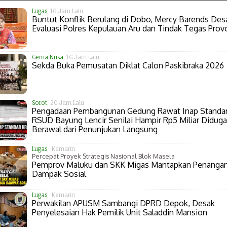
Lugas
, 16 Jam Lalu
Buntut Konflik Berulang di Dobo, Mercy Barends Des
Evaluasi Polres Kepulauan Aru dan Tindak Tegas Prov
Gema Nusa
, 16 Jam Lalu
Sekda Buka Pemusatan Diklat Calon Paskibraka 2026
Sorot
, 20 Jam Lalu
Pengadaan Pembangunan Gedung Rawat Inap Standa
RSUD Bayung Lencir Senilai Hampir Rp5 Miliar Diduga
Berawal dari Penunjukan Langsung
Lugas
, Kemarin
Percepat Proyek Strategis Nasional Blok Masela
Pemprov Maluku dan SKK Migas Mantapkan Penanga
Dampak Sosial
Lugas
, Kemarin
Perwakilan APUSM Sambangi DPRD Depok, Desak
Penyelesaian Hak Pemilik Unit Saladdin Mansion