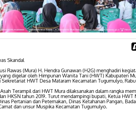
as Skandal
usi Rawas (Mura) H. Hendra Gunawan (H2G) menghadiri kegiat
 yang digelar oleh Himpunan Wanita Tani (HWT) Kabupaten Mu
i Sekretariat HWT Desa Mataram Kecamatan Tugumulyo, Rabu (1
 Asah Terampil dari HWT Mura dilaksanakan dalam rangka mem
 dan HKSN tahun 2019. Turut mendampingi bupati, Ketua HWT 
 Dinas Pertanian dan Peternakan, Dinas Ketahanan Pangan, Bad
 Camat dan unsur Muspika Kecamatan Tugumulyo.