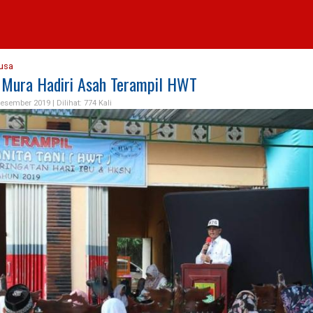
usa
 Mura Hadiri Asah Terampil HWT
Desember 2019 |
Dilihat: 774 Kali