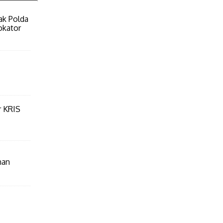
ak Polda
okator
r KRIS
nan