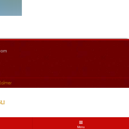
.com
laimer
Menu