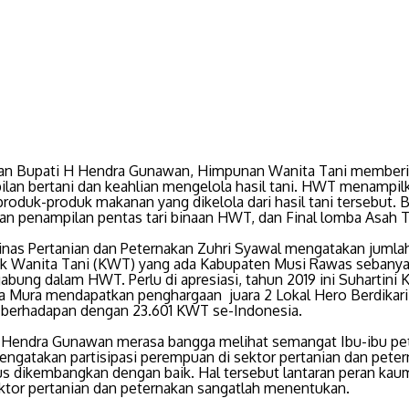
an Bupati H Hendra Gunawan, Himpunan Wanita Tani memberi
ilan bertani dan keahlian mengelola hasil tani. HWT menampilk
produk-produk makanan yang dikelola dari hasil tani tersebut. 
an penampilan pentas tari binaan HWT, dan Final lomba Asah T
inas Pertanian dan Peternakan Zuhri Syawal mengatakan jumla
 Wanita Tani (KWT) yang ada Kabupaten Musi Rawas sebany
abung dalam HWT. Perlu di apresiasi, tahun 2019 ini Suhartini
a Mura mendapatkan penghargaan juara 2 Lokal Hero Berdikari
 berhadapan dengan 23.601 KWT se-Indonesia.
 Hendra Gunawan merasa bangga melihat semangat Ibu-ibu pet
engatakan partisipasi perempuan di sektor pertanian dan pete
rus dikembangkan dengan baik. Hal tersebut lantaran peran kau
ktor pertanian dan peternakan sangatlah menentukan.