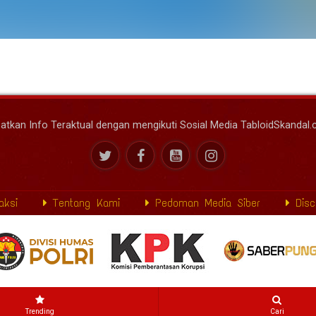
atkan Info Teraktual dengan mengikuti Sosial Media TabloidSkandal
ksi
Tentang Kami
Pedoman Media Siber
Disc
Trending
Cari