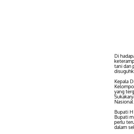
Di hadap
keteramp
tani dan 
disuguhk
Kepala D
Kelompok
yang terg
Sukakary
Nasional
Bupati H
Bupati m
perlu te
dalam se