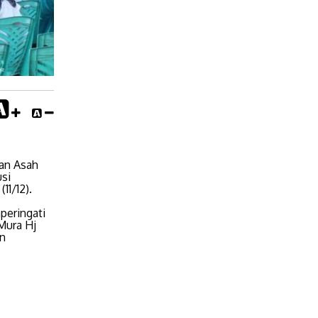
an Asah
si
1/12).
peringati
Mura Hj
an