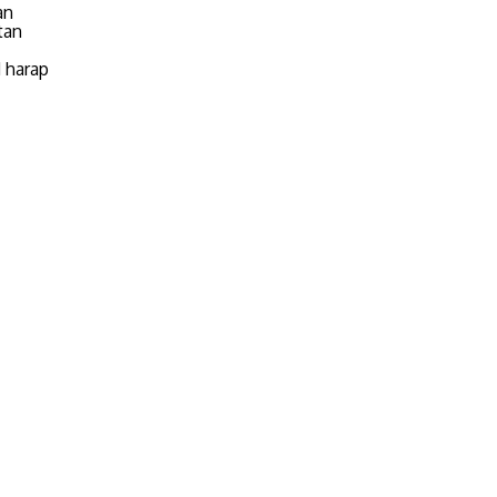
an
tan
 harap