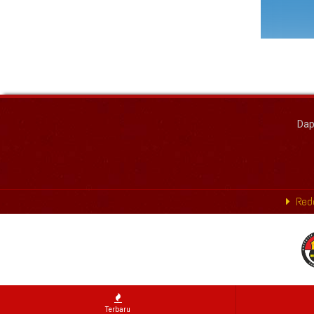
Dap
Reda
Terbaru