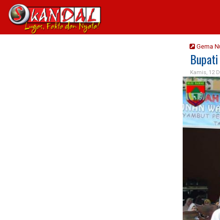
Gema N
Bupati
Kamis, 12 