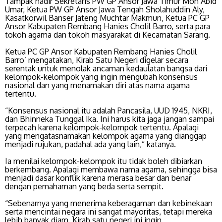
Tampak hadir Sekretaris PW GP Ansor Jawa Timur Moh Abid
Umar, Ketua PW GP Ansor Jawa Tengah Sholahuddin Aly,
Kasatkorwil Banser Jateng Muchtar Makmun, Ketua PC GP
Ansor Kabupaten Rembang Hanies Cholil Barro, serta para
tokoh agama dan tokoh masyarakat di Kecamatan Sarang.
Ketua PC GP Ansor Kabupaten Rembang Hanies Cholil
Barro’ mengatakan, Kirab Satu Negeri digelar secara
serentak untuk menolak ancaman kedaulatan bangsa dari
kelompok-kelompok yang ingin mengubah konsensus
nasional dan yang menamakan diri atas nama agama
tertentu.
“Konsensus nasional itu adalah Pancasila, UUD 1945, NKRI,
dan Bhinneka Tunggal Ika. Ini harus kita jaga jangan sampai
terpecah karena kelompok-kelompok tertentu. Apalagi
yang mengatasnamakan kelompok agama yang dianggap
menjadi rujukan, padahal ada yang lain,” katanya.
Ia menilai kelompok-kelompok itu tidak boleh dibiarkan
berkembang. Apalagi membawa nama agama, sehingga bisa
menjadi dasar konflik karena merasa besar dan benar
dengan pemahaman yang beda serta sempit.
“Sebenarnya yang menerima keberagaman dan kebinekaan
serta mencintai negara ini sangat mayoritas, tetapi mereka
lebih banyak diam. Kirab satu negeri ini ingin