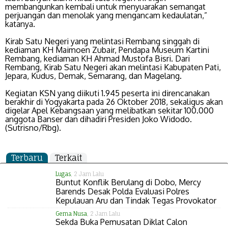
membangunkan kembali untuk menyuarakan semangat
perjuangan dan menolak yang mengancam kedaulatan,”
katanya.
Kirab Satu Negeri yang melintasi Rembang singgah di
kediaman KH Maimoen Zubair, Pendapa Museum Kartini
Rembang, kediaman KH Ahmad Mustofa Bisri. Dari
Rembang, Kirab Satu Negeri akan melintasi Kabupaten Pati,
Jepara, Kudus, Demak, Semarang, dan Magelang.
Kegiatan KSN yang diikuti 1.945 peserta ini direncanakan
berakhir di Yogyakarta pada 26 Oktober 2018, sekaligus akan
digelar Apel Kebangsaan yang melibatkan sekitar 100.000
anggota Banser dan dihadiri Presiden Joko Widodo.
(Sutrisno/Rbg).
Terbaru
Terkait
Lugas
, 2 Jam Lalu
Buntut Konflik Berulang di Dobo, Mercy
Barends Desak Polda Evaluasi Polres
Kepulauan Aru dan Tindak Tegas Provokator
Gema Nusa
, 2 Jam Lalu
Sekda Buka Pemusatan Diklat Calon