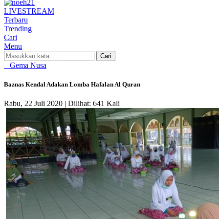
LIVE
STREAM
Terbaru
Trending
Cari
Menu
Cari
Gema Nusa
Baznas Kendal Adakan Lomba Hafalan Al Quran
Rabu, 22 Juli 2020 |
Dilihat: 641 Kali