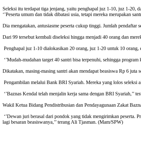
Seleksi itu terdapat tiga jenjang, yaitu penghapal juz 1-10, juz 1-20, 
‘’Peserta umum dan tidak dibatasi usia, tetapi mereka merupakan san
Dia mengatakan, antusiasme peserta cukup tinggi. Jumlah pendaftar seb
Dari 99 tersebut kembali diseleksi hingga menjadi 40 orang dan mer
Penghapal juz 1-10 dialokasikan 20 orang, juz 1-20 untuk 10 orang, 
‘’Mudah-mudahan target 40 santri bisa terpenuhi, sehingga program k
Dikatakan, masing-masing santri akan mendapat beasiswa Rp 6 juta se
Pengambilan melalui Bank BRI Syariah. Mereka yang lolos seleksi a
‘’Baznas Kendal telah menjalin kerja sama dengan BRI Syariah,’’ te
Wakil Ketua Bidang Pendistribusian dan Pendayagunaan Zakat Baznas K
‘’Dewan juri berasal dari pondok yang tidak mengirimkan peserta. 
lagi besaran beasiswanya,’’ terang Ali Tjasman. (Mam/SPW)