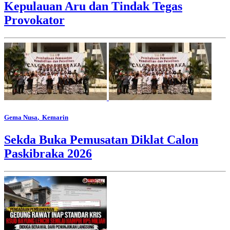
Kepulauan Aru dan Tindak Tegas
Provokator
Gema Nusa
, Kemarin
Sekda Buka Pemusatan Diklat Calon
Paskibraka 2026