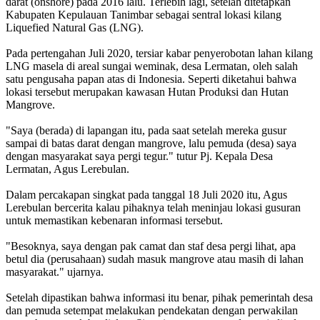
darat (onshore) pada 2016 lalu. Terlebih lagi, setelah ditetapkan
Kabupaten Kepulauan Tanimbar sebagai sentral lokasi kilang
Liquefied Natural Gas (LNG).
Pada pertengahan Juli 2020, tersiar kabar penyerobotan lahan kilang
LNG masela di areal sungai weminak, desa Lermatan, oleh salah
satu pengusaha papan atas di Indonesia. Seperti diketahui bahwa
lokasi tersebut merupakan kawasan Hutan Produksi dan Hutan
Mangrove.
"Saya (berada) di lapangan itu, pada saat setelah mereka gusur
sampai di batas darat dengan mangrove, lalu pemuda (desa) saya
dengan masyarakat saya pergi tegur." tutur Pj. Kepala Desa
Lermatan, Agus Lerebulan.
Dalam percakapan singkat pada tanggal 18 Juli 2020 itu, Agus
Lerebulan bercerita kalau pihaknya telah meninjau lokasi gusuran
untuk memastikan kebenaran informasi tersebut.
"Besoknya, saya dengan pak camat dan staf desa pergi lihat, apa
betul dia (perusahaan) sudah masuk mangrove atau masih di lahan
masyarakat." ujarnya.
Setelah dipastikan bahwa informasi itu benar, pihak pemerintah desa
dan pemuda setempat melakukan pendekatan dengan perwakilan