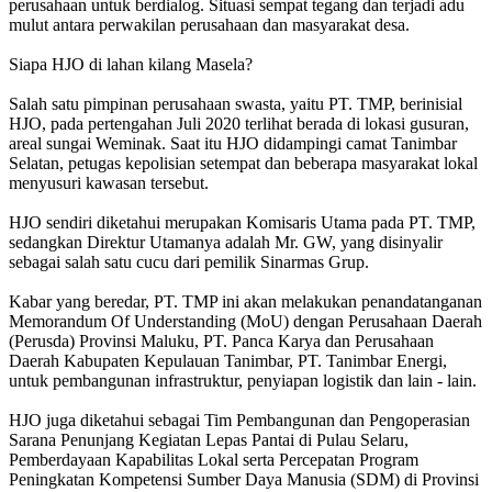
perusahaan untuk berdialog. Situasi sempat tegang dan terjadi adu
mulut antara perwakilan perusahaan dan masyarakat desa.
Siapa HJO di lahan kilang Masela?
Salah satu pimpinan perusahaan swasta, yaitu PT. TMP, berinisial
HJO, pada pertengahan Juli 2020 terlihat berada di lokasi gusuran,
areal sungai Weminak. Saat itu HJO didampingi camat Tanimbar
Selatan, petugas kepolisian setempat dan beberapa masyarakat lokal
menyusuri kawasan tersebut.
HJO sendiri diketahui merupakan Komisaris Utama pada PT. TMP,
sedangkan Direktur Utamanya adalah Mr. GW, yang disinyalir
sebagai salah satu cucu dari pemilik Sinarmas Grup.
Kabar yang beredar, PT. TMP ini akan melakukan penandatanganan
Memorandum Of Understanding (MoU) dengan Perusahaan Daerah
(Perusda) Provinsi Maluku, PT. Panca Karya dan Perusahaan
Daerah Kabupaten Kepulauan Tanimbar, PT. Tanimbar Energi,
untuk pembangunan infrastruktur, penyiapan logistik dan lain - lain.
HJO juga diketahui sebagai Tim Pembangunan dan Pengoperasian
Sarana Penunjang Kegiatan Lepas Pantai di Pulau Selaru,
Pemberdayaan Kapabilitas Lokal serta Percepatan Program
Peningkatan Kompetensi Sumber Daya Manusia (SDM) di Provinsi