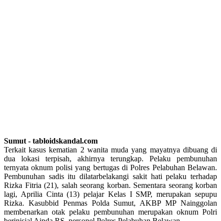
Sumut - tabloidskandal.com
Terkait kasus kematian 2 wanita muda yang mayatnya dibuang di
dua lokasi terpisah, akhirnya terungkap. Pelaku pembunuhan
ternyata oknum polisi yang bertugas di Polres Pelabuhan Belawan.
Pembunuhan sadis itu dilatarbelakangi sakit hati pelaku terhadap
Rizka Fitria (21), salah seorang korban. Sementara seorang korban
lagi, Aprilia Cinta (13) pelajar Kelas I SMP, merupakan sepupu
Rizka. Kasubbid Penmas Polda Sumut, AKBP MP Nainggolan
membenarkan otak pelaku pembunuhan merupakan oknum Polri
berinisial Aipda RS, personel Polres Pelabuhan Belawan.