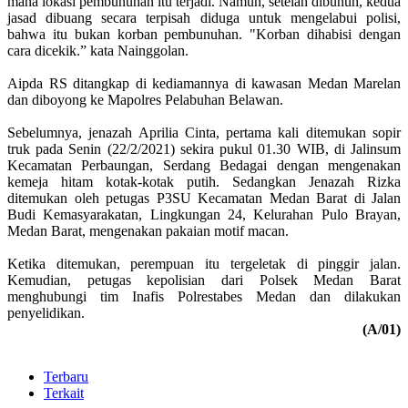
mana lokasi pembunuhan itu terjadi. Namun, setelah dibunuh, kedua
jasad dibuang secara terpisah diduga untuk mengelabui polisi,
bahwa itu bukan korban pembunuhan. "Korban dihabisi dengan
cara dicekik.” kata Nainggolan.
Aipda RS ditangkap di kediamannya di kawasan Medan Marelan
dan diboyong ke Mapolres Pelabuhan Belawan.
Sebelumnya, jenazah Aprilia Cinta, pertama kali ditemukan sopir
truk pada Senin (22/2/2021) sekira pukul 01.30 WIB, di Jalinsum
Kecamatan Perbaungan, Serdang Bedagai dengan mengenakan
kemeja hitam kotak-kotak putih. Sedangkan Jenazah Rizka
ditemukan oleh petugas P3SU Kecamatan Medan Barat di Jalan
Budi Kemasyarakatan, Lingkungan 24, Kelurahan Pulo Brayan,
Medan Barat, mengenakan pakaian motif macan.
Ketika ditemukan, perempuan itu tergeletak di pinggir jalan.
Kemudian, petugas kepolisian dari Polsek Medan Barat
menghubungi tim Inafis Polrestabes Medan dan dilakukan
penyelidikan.
(A/01)
Terbaru
Terkait