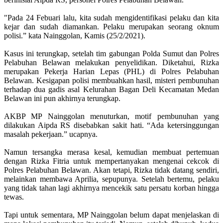
"Pada 24 Febuari lalu, kita sudah mengidentifikasi pelaku dan kita
kejar dan sudah diamankan. Pelaku merupakan seorang oknum
polisi.” kata Nainggolan, Kamis (25/2/2021).
Kasus ini terungkap, setelah tim gabungan Polda Sumut dan Polres
Pelabuhan Belawan melakukan penyelidikan. Diketahui, Rizka
merupakan Pekerja Harian Lepas (PHL) di Polres Pelabuhan
Belawan. Kesigapan polisi membuahkan hasil, misteri pembunuhan
terhadap dua gadis asal Kelurahan Bagan Deli Kecamatan Medan
Belawan ini pun akhirnya terungkap.
AKBP MP Nainggolan menuturkan, motif pembunuhan yang
dilakukan Aipda RS disebabkan sakit hati. “Ada ketersinggungan
masalah pekerjaan.” ucapnya.
Namun tersangka merasa kesal, kemudian membuat pertemuan
dengan Rizka Fitria untuk mempertanyakan mengenai cekcok di
Polres Pelabuhan Belawan. Akan tetapi, Rizka tidak datang sendiri,
melainkan membawa Aprilia, sepupunya. Setelah bertemu, pelaku
yang tidak tahan lagi akhirnya mencekik satu persatu korban hingga
tewas.
Tapi untuk sementara, MP Nainggolan belum dapat menjelaskan di