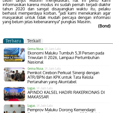
Lebih lanjut Masirin menjelaskan, hal ini perlu kami
informasikan karena modus ini sudah pernah terjadi diakhir
tahun 2020 dan sangat disayangkan waktu itu, pelaku
berhasil memperdaya korban. "jadi kami menekankan agar
masyarakat untuk tidak mudah percaya dengan informasi
yang belum jelas kebenarannya" pungkas Masirin.
(Bond)
Terbaru
Terkait
Gema Nusa
, 14 Jam Lalu
Ekonomi Maluku Tumbuh 5,31 Persen pada
Triwulan II 2026, Lampaui Pertumbuhan
Nasional
Gema Nusa
, 14 Jam Lalu
Pemkot Cirebon Perkuat Sinergi dengan
ATR/BPN dan KPK untuk Tata Kelola
Pertanahan yang Akuntabel
Lugas
, 14 Jam Lalu
APINDO KALSEL HADIRI RAKERKONAS DI
MAKASSAR
Lugas
, 14 Jam Lalu
Pemprov Maluku Dorong Kemendagri