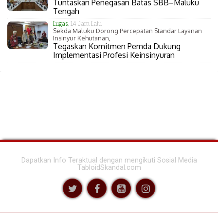
Tuntaskan Penegasan Batas SBB–Maluku
Tengah
Lugas
, 14 Jam Lalu
Sekda Maluku Dorong Percepatan Standar Layanan
Insinyur Kehutanan,
Tegaskan Komitmen Pemda Dukung
Implementasi Profesi Keinsinyuran
Dapatkan Info Teraktual dengan mengikuti Sosial Media
TabloidSkandal.com