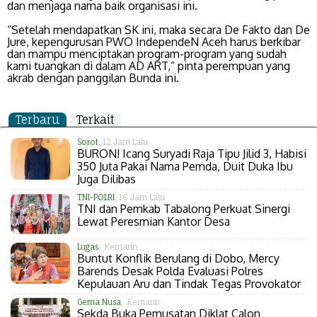
dan menjaga nama baik organisasi ini.
“Setelah mendapatkan SK ini, maka secara De Fakto dan De
Jure, kepengurusan PWO IndependeN Aceh harus berkibar
dan mampu menciptakan program-program yang sudah
kami tuangkan di dalam AD ART,” pinta perempuan yang
akrab dengan panggilan Bunda ini.
Terbaru
Terkait
Sorot
, 12 Jam Lalu
BURON! Icang Suryadi Raja Tipu Jilid 3, Habisi
350 Juta Pakai Nama Pemda, Duit Duka Ibu
Juga Dilibas
TNI-POLRI
, 16 Jam Lalu
TNI dan Pemkab Tabalong Perkuat Sinergi
Lewat Peresmian Kantor Desa
Lugas
, Kemarin
Buntut Konflik Berulang di Dobo, Mercy
Barends Desak Polda Evaluasi Polres
Kepulauan Aru dan Tindak Tegas Provokator
Gema Nusa
, Kemarin
Sekda Buka Pemusatan Diklat Calon