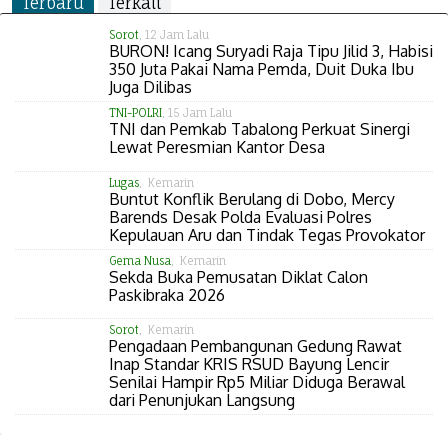
Terbaru
Terkait
Sorot
, 12 Jam Lalu
BURON! Icang Suryadi Raja Tipu Jilid 3, Habisi
350 Juta Pakai Nama Pemda, Duit Duka Ibu
Juga Dilibas
TNI-POLRI
, 15 Jam Lalu
TNI dan Pemkab Tabalong Perkuat Sinergi
Lewat Peresmian Kantor Desa
Lugas
, Kemarin
Buntut Konflik Berulang di Dobo, Mercy
Barends Desak Polda Evaluasi Polres
Kepulauan Aru dan Tindak Tegas Provokator
Gema Nusa
, Kemarin
Sekda Buka Pemusatan Diklat Calon
Paskibraka 2026
Sorot
, Kemarin
Pengadaan Pembangunan Gedung Rawat
Inap Standar KRIS RSUD Bayung Lencir
Senilai Hampir Rp5 Miliar Diduga Berawal
dari Penunjukan Langsung