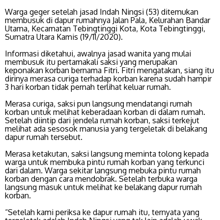
Warga geger setelah jasad Indah Ningsi (53) ditemukan
membusuk di dapur rumahnya Jalan Pala, Kelurahan Bandar
Utama, Kecamatan Tebingtinggi Kota, Kota Tebingtinggi,
Sumatra Utara Kamis (19/11/2020).
Informasi diketahui, awalnya jasad wanita yang mulai
membusuk itu pertamakali saksi yang merupakan
keponakan korban bernama Fitri. Fitri mengatakan, siang itu
dirinya merasa curiga terhadap korban karena sudah hampir
3 hari korban tidak pernah terlihat keluar rumah.
Merasa curiga, saksi pun langsung mendatangi rumah
korban untuk melihat keberadaan korban di dalam rumah.
Setelah diintip dari jendela rumah korban, saksi terkejut
melihat ada sesosok manusia yang tergeletak di belakang
dapur rumah tersebut.
Merasa ketakutan, saksi langsung meminta tolong kepada
warga untuk membuka pintu rumah korban yang terkunci
dari dalam. Warga sekitar langsung mebuka pintu rumah
korban dengan cara mendobrak. Setelah terbuka warga
langsung masuk untuk melihat ke belakang dapur rumah
korban.
“Setelah kami periksa ke dapur rumah itu, ternyata yang