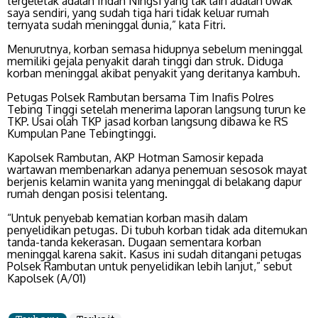
tergeletak adalah Indah Ningsi yang tak lain adalah uwak
saya sendiri, yang sudah tiga hari tidak keluar rumah
ternyata sudah meninggal dunia,” kata Fitri.
Menurutnya, korban semasa hidupnya sebelum meninggal
memiliki gejala penyakit darah tinggi dan struk. Diduga
korban meninggal akibat penyakit yang deritanya kambuh.
Petugas Polsek Rambutan bersama Tim Inafis Polres
Tebing Tinggi setelah menerima laporan langsung turun ke
TKP. Usai olah TKP jasad korban langsung dibawa ke RS
Kumpulan Pane Tebingtinggi.
Kapolsek Rambutan, AKP Hotman Samosir kepada
wartawan membenarkan adanya penemuan sesosok mayat
berjenis kelamin wanita yang meninggal di belakang dapur
rumah dengan posisi telentang.
“Untuk penyebab kematian korban masih dalam
penyelidikan petugas. Di tubuh korban tidak ada ditemukan
tanda-tanda kekerasan. Dugaan sementara korban
meninggal karena sakit. Kasus ini sudah ditangani petugas
Polsek Rambutan untuk penyelidikan lebih lanjut,” sebut
Kapolsek (A/01)