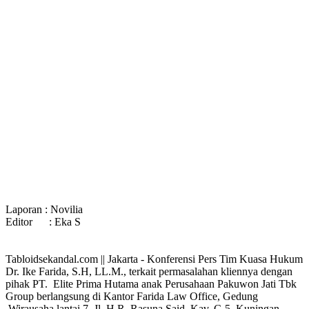
Laporan : Novilia
Editor : Eka S
Tabloidsekandal.com || Jakarta - Konferensi Pers Tim Kuasa Hukum
Dr. Ike Farida, S.H, LL.M., terkait permasalahan kliennya dengan
pihak PT. Elite Prima Hutama anak Perusahaan Pakuwon Jati Tbk
Group berlangsung di Kantor Farida Law Office, Gedung
Wirausaha lantai 7, Jl. H.R. Rasuna Said, Kav. C-5, Kuningan