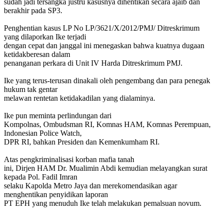
sudah jadi tersangka justru kasusnya dihentikan secara ajaib dan
berakhir pada SP3.
Penghentian kasus LP No LP/3621/X/2012/PMJ/ Ditreskrimum
yang dilaporkan Ike terjadi
dengan cepat dan janggal ini menegaskan bahwa kuatnya dugaan
ketidakberesan dalam
penanganan perkara di Unit IV Harda Ditreskrimum PMJ.
Ike yang terus-terusan dinakali oleh pengembang dan para penegak
hukum tak gentar
melawan rentetan ketidakadilan yang dialaminya.
Ike pun meminta perlindungan dari
Kompolnas, Ombudsman RI, Komnas HAM, Komnas Perempuan,
Indonesian Police Watch,
DPR RI, bahkan Presiden dan Kemenkumham RI.
Atas pengkriminalisasi korban mafia tanah
ini, Dirjen HAM Dr. Mualimin Abdi kemudian melayangkan surat
kepada Pol. Fadil Imran
selaku Kapolda Metro Jaya dan merekomendasikan agar
menghentikan penyidikan laporan
PT EPH yang menuduh Ike telah melakukan pemalsuan novum.