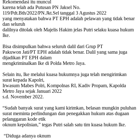
Rekomendasi itu muncul
karena telah ada Putusan PN Jaksel No.
119/Pdt.Bth/2022/PN.Jkt.Sel tanggal 3 Agustus 2022
yang menyatakan bahwa PT EPH adalah pelawan yang tidak benar
dan seluruh
dalilnya ditolak oleh Majelis Hakim jelas Putri selaku kuasa hukum
Ike.
Bisa disimpulkan bahwa seluruh dalil dari Grup PT
Pakuwon Jati/PT EPH adalah tidak benar. Dalil yang sama juga
dijadikan PT EPH dalam
mengkriminalkan Ike di Polda Metro Jaya.
Selain itu, Ike melalui kuasa hukumnya juga telah mengirimkan
surat kepada Kapolri,
Irwasum Mabes Polri, Kompolnas RI, Kadiv Propam, Kapolda
Metro Jaya sejak Januari 2022
s.d. November 2022.
“Sudah banyak surat yang kami kirimkan, belasan mungkin puluhan
surat meminta perlindungan dan penegakkan hukum atas dugaan
pelanggaran kode etik
oknum kepolisian,” tegas Putri salah satu tim kuasa hukum Ike.
“Diduga adanya oknum