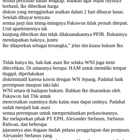
semua perizinan sudah lengkap. Bahkan agar bujuk rayunya
berhasil, Ike diberikan harga
diskon yang menggiurkan asalkan dalam 2 hari dibayar lunas.
Setelah dibayar ternyata
semua janji dan iming-imingnya Pakuwon tidak pernah ditepati.
Unit apartemennya tak
kunjung diberikan dan tidak dilaksanakannya PPJB. Bukannya
mendapatkan haknya, justru
Ike dilaporkan sebagai tersangka," jelas tim kuasa hukum Ike.
Tidak hanya itu, hak-hak asasi Ike selaku WNI juga turut
dilecehkan. Di antaranya berupa: HAM untuk memiliki tempat
tinggal, diperlakukan
diskriminatif karena kawin dengan WN Jepang. Padahal baik
perempuan maupun laki-laki
WNI setara di hadapan hukum. Bahkan Ike disarankan oleh
Pakuwon Jati Tbk untuk
menceraikan suaminya dulu kalau mau dapat unitnya. Padahal
sudah menjadi hak asasi
semua perempuan untuk mempertahankan perkawinannya.
Ike melaporkan pihak PT EPH, Alexander Stefanus, Stefanus
Ridwan, dan beberapa
jajarannya atas dugaan tindak pidana penggelapan dan penipuan.
Alexander Stefanus yang