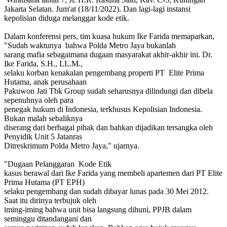
Jakarta Selatan. Jum'at (18/11/2022). Dan lagi-lagi instansi
kepolisian diduga melanggar kode etik.
Dalam konferensi pers, tim kuasa hukum Ike Farida memaparkan,
"Sudah waktunya bahwa Polda Metro Jaya bukanlah
sarang mafia sebagaimana dugaan masyarakat akhir-akhir ini. Dr.
Ike Farida, S.H., LL.M.,
selaku korban kenakalan pengembang properti PT Elite Prima
Hutama, anak perusahaan
Pakuwon Jati Tbk Group sudah seharusnya dilindungi dan dibela
sepenuhnya oleh para
penegak hukum di Indonesia, terkhusus Kepolisian Indonesia.
Bukan malah sebaliknya
diserang dari berbagai pihak dan bahkan dijadikan tersangka oleh
Penyidik Unit 5 Jatanras
Ditreskrimum Polda Metro Jaya," ujarnya.
"Dugaan Pelanggaran Kode Etik
kasus berawal dari Ike Farida yang membeli apartemen dari PT Elite
Prima Hutama (PT EPH)
selaku pengembang dan sudah dibayar lunas pada 30 Mei 2012.
Saat itu dirinya terbujuk oleh
iming-iming bahwa unit bisa langsung dihuni, PPJB dalam
seminggu ditandangani dan