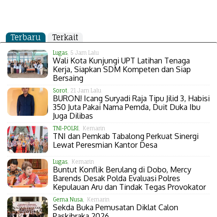
Terbaru
Terkait
Lugas
, 5 Jam Lalu
Wali Kota Kunjungi UPT Latihan Tenaga
Kerja, Siapkan SDM Kompeten dan Siap
Bersaing
Sorot
, 21 Jam Lalu
BURON! Icang Suryadi Raja Tipu Jilid 3, Habisi
350 Juta Pakai Nama Pemda, Duit Duka Ibu
Juga Dilibas
TNI-POLRI
, Kemarin
TNI dan Pemkab Tabalong Perkuat Sinergi
Lewat Peresmian Kantor Desa
Lugas
, Kemarin
Buntut Konflik Berulang di Dobo, Mercy
Barends Desak Polda Evaluasi Polres
Kepulauan Aru dan Tindak Tegas Provokator
Gema Nusa
, Kemarin
Sekda Buka Pemusatan Diklat Calon
Paskibraka 2026