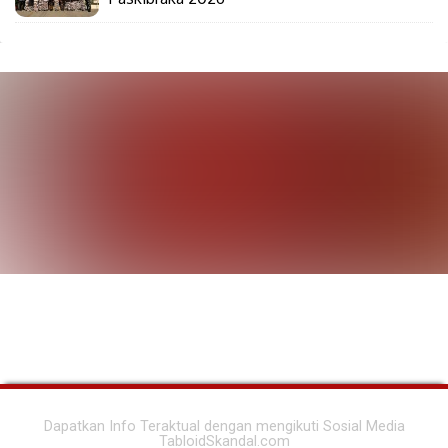
Dapatkan Info Teraktual dengan mengikuti Sosial Media
TabloidSkandal.com