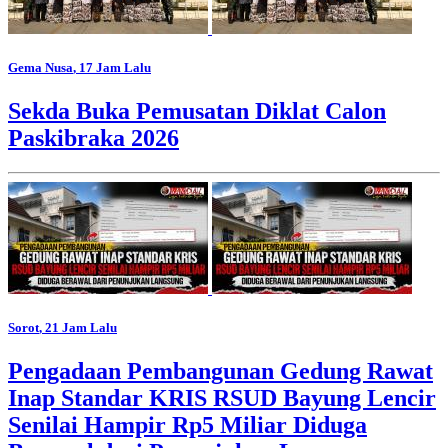
Gema Nusa
, 17 Jam Lalu
Sekda Buka Pemusatan Diklat Calon
Paskibraka 2026
Sorot
, 21 Jam Lalu
Pengadaan Pembangunan Gedung Rawat
Inap Standar KRIS RSUD Bayung Lencir
Senilai Hampir Rp5 Miliar Diduga