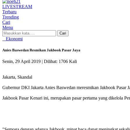
LIVE
STREAM
Terbaru
Trending
Cari
Menu
Cari
Ekonomi
Anies Baswedan Resmikan Jakbook Pasar Jaya
Senin, 29 April 2019 |
Dilihat: 1706 Kali
Jakarta, Skandal
Gubernur DKI Jakarta Anies Baswedan meresmikan Jakbook Pasar Jaya 
Jakbook Pasar Kenari ini, merupakan pasar pertama yang dikelola P
"Semoga dengan adanya Jakbook, minat baca dapat meningkat sekaligu