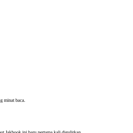
g minat baca.
 Jakbook ini baru pertama kali digulirkan.