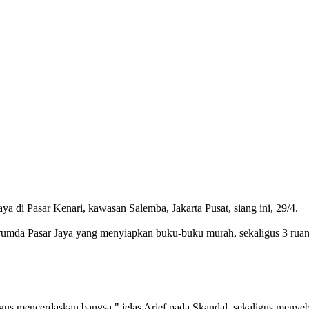
di Pasar Kenari, kawasan Salemba, Jakarta Pusat, siang ini, 29/4.
erumda Pasar Jaya yang menyiapkan buku-buku murah, sekaligus 3 ruan
s mencerdaskan bangsa," jelas Arief pada Skandal, sekaligus menyebut