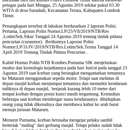
petugas pada hari Minggu, 25 Agustus 2019 sekitar pukul 03.30
WITA di desa Suradadi, Kecamatan Terara, Kabupaten Lombok
Timur.
Penangkapan tersebut di lakukan berdasarkan 2 laporan Polisi.
Pertama, Laporan Polisi Nomor.LP/25/Vll/2019/NTB/Res
.Lotim/Sek.Sikur Tanggal 24 Agustus 2019 tentang tindak pidana
pencurian (curanmor). Berikutnya Laporan Polisi
Nomor:LP/31/lV/2019/NTB/Res.Lotim/Sek.Terara Tanggal 14
April 2019 Tentang Tindak Pidana Pencurian .
Kabid Humas Polda NTB Kombes.Purnama SIK menjelaskan
modus dan kronologis kejadiannya pada hari Jum'at pada tanggal 23
Agustus 2019 saat korban yang berangkat mengantarkan temannya
ke Mataram menggunakan sepeda motor. Tetapi saat melintas di
depan masjid korban menjumpai temannya dan memarkir kendaraan
miliknya di depan masjid, berjarak kurang lebih 10 meter dari
tempat korban dengan posisi kunci masih tergantung. Kemudian
beberapa saat korban mendengar suara kendaraanya dihidupkan
orang yang tidak dikenalnya dan membawa kabur ke arah barat
menuju jurusan Mataram.
Menurut Purnama, korban berusaha mengejar pelaku sambil
berteriak "maling" dari gerbang masjid. Tetapi pelaku sudah tidak