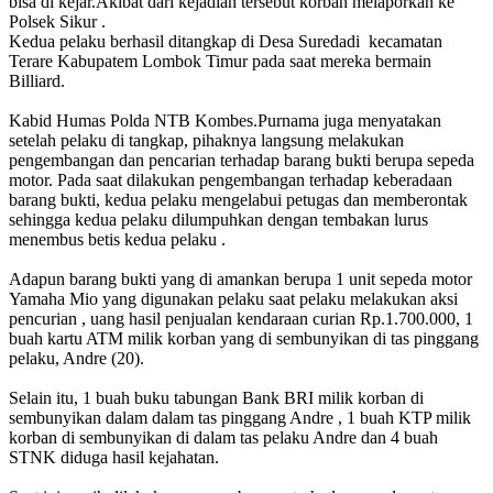
bisa di kejar.Akibat dari kejadian tersebut korban melaporkan ke
Polsek Sikur .
Kedua pelaku berhasil ditangkap di Desa Suredadi kecamatan
Terare Kabupatem Lombok Timur pada saat mereka bermain
Billiard.
Kabid Humas Polda NTB Kombes.Purnama juga menyatakan
setelah pelaku di tangkap, pihaknya langsung melakukan
pengembangan dan pencarian terhadap barang bukti berupa sepeda
motor. Pada saat dilakukan pengembangan terhadap keberadaan
barang bukti, kedua pelaku mengelabui petugas dan memberontak
sehingga kedua pelaku dilumpuhkan dengan tembakan lurus
menembus betis kedua pelaku .
Adapun barang bukti yang di amankan berupa 1 unit sepeda motor
Yamaha Mio yang digunakan pelaku saat pelaku melakukan aksi
pencurian , uang hasil penjualan kendaraan curian Rp.1.700.000, 1
buah kartu ATM milik korban yang di sembunyikan di tas pinggang
pelaku, Andre (20).
Selain itu, 1 buah buku tabungan Bank BRI milik korban di
sembunyikan dalam dalam tas pinggang Andre , 1 buah KTP milik
korban di sembunyikan di dalam tas pelaku Andre dan 4 buah
STNK diduga hasil kejahatan.