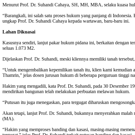
Menurut Prof. Dr. Suhandi Cahaya, SH, MH, MBA, selaku kuasa huk
“Barangkali, ini salah satu proses hukum yang panjang di Indonesia. 
ungkap Prof. Dr. Suhandi Cahaya kepada wartawan, baru-baru ini.
Lahan Dikuasai
Kasusnya sendiri, lanjut pakar hukum pidana ini, berkaitan dengan
seluas 1.073 M2.
Dijelaskan Prof. Dr. Suhandi, meski kliennya memiliki tanah tersebut
“Untuk mengembalikan kepemilikan tanah itu, klien kami kemudian
Thamrin,” jelas dosen jurusan hukum di beberapa perguruan tinggi nas
Hakim yang mengadili, kata Prof. Dr. Suhandi, pada 30 Desember 1
mendirikan bangunan telah melakukan perbuatan melawan hukum.
“Putusan itu juga menegaskan, para tergugat diharuskan mengosongka
Akan tetapi, lanjut Prof. Dr. Suhandi, bukannya menyerahkan mal
(MA).
“Hakim yang memproses banding dan kasasi, masing-masing meme
tergugat,” jelas Prof. Dr. Suhandi terkait putusan banding dan kasasi.