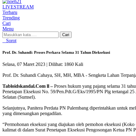
LIVE
STREAM
Terbaru
Trending
Cari
Menu
Cari
Sorot
Prof. Dr. Suhandi: Proses Perkara Selama 31 Tahun Dieksekusi
Selasa, 07 Maret 2023 |
Dilihat: 1860 Kali
Prof. Dr. Suhandi Cahaya, SH, MH, MBA - Sengketa Lahan Terpanj
Tabloidskandal.Com ll –
Proses hukum yang pajang selama 31 tahu
Penetapan Eksekusi No. 59/Pen.Pdt.G/Eks/1995/PN Plg tertangal 25 A
Selatan (Sumsel).
Selanjutnya, Panitera Perdata PN Palembang diperintahkan untuk m
yang dimenangkan pengadilan.
“Permohonan eksekusi yang diajukan oleh pemohon eksekusi (Koko G
kalimat di dalam Surat Penetapan Eksekusi Pengosongan Ketua PN 