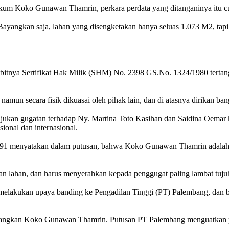
um Koko Gunawan Thamrin, perkara perdata yang ditanganinya itu c
Bayangkan saja, lahan yang disengketakan hanya seluas 1.073 M2, tapi 
 terbitnya Sertifikat Hak Milik (SHM) No. 2398 GS.No. 1324/1980 tert
, namun secara fisik dikuasai oleh pihak lain, dan di atasnya dirikan b
 ajukan gugatan terhadap Ny. Martina Toto Kasihan dan Saidina Oem
ional dan internasional.
991 menyatakan dalam putusan, bahwa Koko Gunawan Thamrin adalah pe
n lahan, dan harus menyerahkan kepada penggugat paling lambat tujuh
ah melakukan upaya banding ke Pengadilan Tinggi (PT) Palembang, d
nangkan Koko Gunawan Thamrin. Putusan PT Palembang menguatkan 