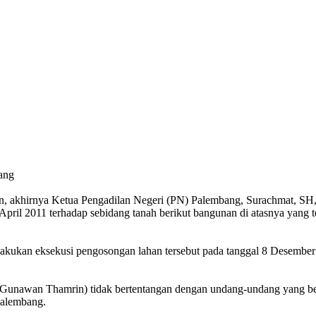
ang
n, akhirnya Ketua Pengadilan Negeri (PN) Palembang, Surachmat, SH,
pril 2011 terhadap sebidang tanah berikut bangunan di atasnya yang te
elakukan eksekusi pengosongan lahan tersebut pada tanggal 8 Desemb
unawan Thamrin) tidak bertentangan dengan undang-undang yang berlak
Palembang.