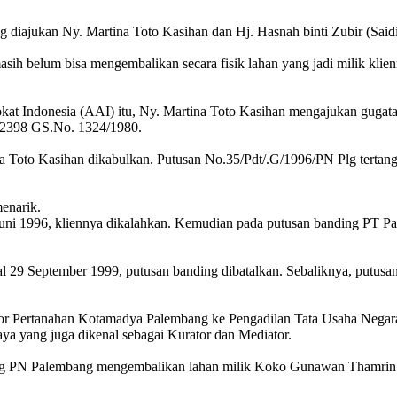
 diajukan Ny. Martina Toto Kasihan dan Hj. Hasnah binti Zubir (Sai
masih belum bisa mengembalikan secara fisik lahan yang jadi milik k
kat Indonesia (AAI) itu, Ny. Martina Toto Kasihan mengajukan gug
 2398 GS.No. 1324/1980.
a Toto Kasihan dikabulkan. Putusan No.35/Pdt/.G/1996/PN Plg tertang
enarik.
Juni 1996, kliennya dikalahkan. Kemudian pada putusan banding PT
l 29 September 1999, putusan banding dibatalkan. Sebaliknya, putus
or Pertanahan Kotamadya Palembang ke Pengadilan Tata Usaha Negara
a yang juga dikenal sebagai Kurator dan Mediator.
ng PN Palembang mengembalikan lahan milik Koko Gunawan Thamrin. 