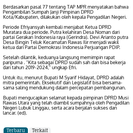
Berdasarkan pasal 77 tentang TAP MPR menyatakan bahwa
Pengambilan Sumpah Janji Pimpinan DPRD
Kota/Kabupaten, dilakukan oleh kepala Pengadilan Negeri.
Periode Efriyansyah kembali menjabat Ketua DPRD
Muratara dua periode. Putra kelahiran Desa Noman dari
partai Gerakan Indonesia raya (Gerindra). Devi Arianto putra
Desa Bingin Teluk Kecamatan Rawas Ilir menjadi wakil
ketua dari Partai Demokrasi Indonesia Perjuangan PDIP.
Setelah dilantik, keduanya langsung memimpin rapat
paripurna . “Kita sebagai DPRD sudah sah dan bisa bekerja
dari tahun 2019-2024,” ungkap Efri.
Untuk itu, menurut Bupati M Syarif Hidayat, DPRD adalah
mitra pemerintah. Eksekutif dan Legislatif bisa bersama-
sama saling mendukung dalam percepatan pembangunan.
Bupati mengucapkan selamat kepada pimpinan DPRD Musi
Rawas Utara yang telah diambil sumpahnya oleh Pengadilan
Negeri Lubuk Linggau, serta acara berjalan sukses dan
lancar. (ed).
Terbaru
Terkait