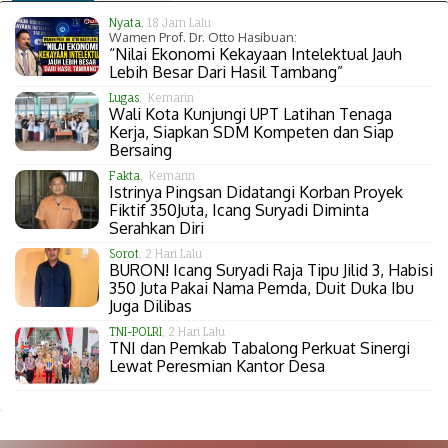
Nyata
, 18 Jam Lalu
Wamen Prof. Dr. Otto Hasibuan:
“Nilai Ekonomi Kekayaan Intelektual Jauh
Lebih Besar Dari Hasil Tambang”
Lugas
, Kemarin
Wali Kota Kunjungi UPT Latihan Tenaga
Kerja, Siapkan SDM Kompeten dan Siap
Bersaing
Fakta
, Kemarin
Istrinya Pingsan Didatangi Korban Proyek
Fiktif 350Juta, Icang Suryadi Diminta
Serahkan Diri
Sorot
, 2 Hari Lalu
BURON! Icang Suryadi Raja Tipu Jilid 3, Habisi
350 Juta Pakai Nama Pemda, Duit Duka Ibu
Juga Dilibas
TNI-POLRI
, 2 Hari Lalu
TNI dan Pemkab Tabalong Perkuat Sinergi
Lewat Peresmian Kantor Desa