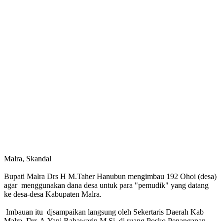
Malra, Skandal
Bupati Malra Drs H M.Taher Hanubun mengimbau 192 Ohoi (desa)
agar menggunakan dana desa untuk para "pemudik" yang datang
ke desa-desa Kabupaten Malra.
Imbauan itu djsampaikan langsung oleh Sekertaris Daerah Kab
Malra, Drs.A.Yani Rahawarin M.Si, di ruang Posko Penanganan