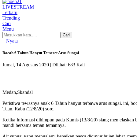
LIVE
STREAM
Terbaru
Trending
Cari
Menu
Cari
Nyata
Bocah 6 Tahun Hanyut Terseret Arus Sungai
Jumat, 14 Agustus 2020 |
Dilihat: 683 Kali
Medan,Skandal
​​​​​Peristiwa tewasnya anak 6 Tahun hanyut terbawa arus sungai. ini
Tuan. Rabu (12/8/20) sore.
Ketika Informasi dihimpun,pada Kamis (13/8/20) siang menjelaskan 
mandi bersama teman-temannya.
Air sungai yang mengalami kenaikan pasca diguyur hujan lebat mem