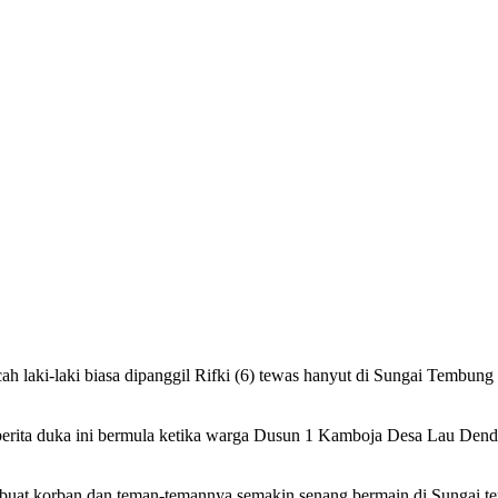
, bocah laki-laki biasa dipanggil Rifki (6) tewas hanyut di Sungai Temb
berita duka ini bermula ketika warga Dusun 1 Kamboja Desa Lau Denda
buat korban dan teman-temannya semakin senang bermain di Sungai te