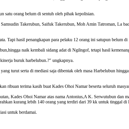
n satu orang belum di sentuh oleh pihak kepolisian.
r, Samsudin Takerubun, Saifuk Takerubun, Moh Amin Tatroman, La bad
ta. Tapi hasil penangkapan para pelaku 12 orang ini satupun belum di
bun,hingga naik kembali sidang adat di Ngilngof, tetapi hasil kemena
 kinerja buruk harbelubun.?" ungkapnya.
r yang turut serta di mediasi saja dibentak oleh masa Harbelubun hin
kan ribuan terima kasih buat Kades Ohoi Namar beserta seluruh masya
h hutan, Kades Ohoi Namar atas nama Antonius,A K. Serwutubun dan 
ahkan kurang lebih 140 orang yang terdiri dari 39 kk untuk tinggal d
iasi untuk berdamai.