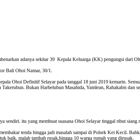
benarkan adanya sekitar 39 Kepala Keluarga (KK) pengungsi dari Oh
tor Bali Ohoi Namar, 30/1.
pala Ohoi Definitif Selayar pada tanggal 18 juni 2019 kemarin. Semu
rga Takerubun. Bukan Harbelubun Masahida, Yamlean, Rahakabis dan s
aya sendiri. itu yang membuat suasana Ohoi Selayar tinggal ribut sia
 membakar tenda hingga jadi masalah sampai di Polsek Kei Kecil. Bah
tuk baik. malah tambah rusak,hingga 10 warga rumah yang dirusak.