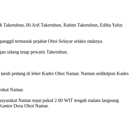
i Takerubun, Hi Arif Takerubun, Rahim Takerubun, Ediha Yafur.
 panggil termasuk pejabat Ohoi Selayar selaku otaknya.
ngan sidang tetap pewaris Takerubun.
gga taruh pedang di leher Kades Ohoi Namar. Namun sedikitpun Kades
rakat Namar.
masyarakat Namar tepat pukul 2.00 WIT tengah malam langsung
i Kantor Desa Ohoi Namar.