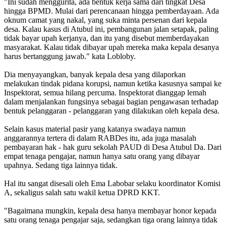
"Ini sudah menggurita, ada bentuk kerja sama dari tingkat Desa
hingga BPMD. Mulai dari perencanaan hingga pemberdayaan. Ada
oknum camat yang nakal, yang suka minta persenan dari kepala
desa. Kalau kasus di Atubul ini, pembangunan jalan setapak, paling
tidak bayar upah kerjanya, dan itu yang disebut memberdayakan
masyarakat. Kalau tidak dibayar upah mereka maka kepala desanya
harus bertanggung jawab." kata Lobloby.
Dia menyayangkan, banyak kepala desa yang dilaporkan
melakukan tindak pidana korupsi, namun ketika kasusnya sampai ke
Inspektorat, semua hilang percuma. Inspektorat dianggap lemah
dalam menjalankan fungsinya sebagai bagian pengawasan terhadap
bentuk pelanggaran - pelanggaran yang dilakukan oleh kepala desa.
Selain kasus material pasir yang katanya swadaya namun
anggarannya tertera di dalam RABDes itu, ada juga masalah
pembayaran hak - hak guru sekolah PAUD di Desa Atubul Da. Dari
empat tenaga pengajar, namun hanya satu orang yang dibayar
upahnya. Sedang tiga lainnya tidak.
Hal itu sangat disesali oleh Ema Labobar selaku koordinator Komisi
A, sekaligus salah satu wakil ketua DPRD KKT.
"Bagaimana mungkin, kepala desa hanya membayar honor kepada
satu orang tenaga pengajar saja, sedangkan tiga orang lainnya tidak