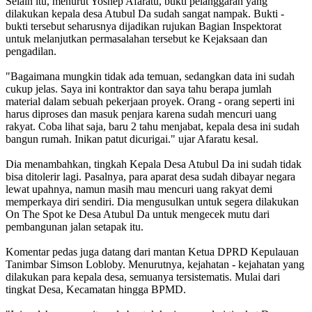
Selain itu, menurut Yoshep Afaratu, bukti pelanggaran yang
dilakukan kepala desa Atubul Da sudah sangat nampak. Bukti -
bukti tersebut seharusnya dijadikan rujukan Bagian Inspektorat
untuk melanjutkan permasalahan tersebut ke Kejaksaan dan
pengadilan.
"Bagaimana mungkin tidak ada temuan, sedangkan data ini sudah
cukup jelas. Saya ini kontraktor dan saya tahu berapa jumlah
material dalam sebuah pekerjaan proyek. Orang - orang seperti ini
harus diproses dan masuk penjara karena sudah mencuri uang
rakyat. Coba lihat saja, baru 2 tahu menjabat, kepala desa ini sudah
bangun rumah. Inikan patut dicurigai." ujar Afaratu kesal.
Dia menambahkan, tingkah Kepala Desa Atubul Da ini sudah tidak
bisa ditolerir lagi. Pasalnya, para aparat desa sudah dibayar negara
lewat upahnya, namun masih mau mencuri uang rakyat demi
memperkaya diri sendiri. Dia mengusulkan untuk segera dilakukan
On The Spot ke Desa Atubul Da untuk mengecek mutu dari
pembangunan jalan setapak itu.
Komentar pedas juga datang dari mantan Ketua DPRD Kepulauan
Tanimbar Simson Lobloby. Menurutnya, kejahatan - kejahatan yang
dilakukan para kepala desa, semuanya tersistematis. Mulai dari
tingkat Desa, Kecamatan hingga BPMD.