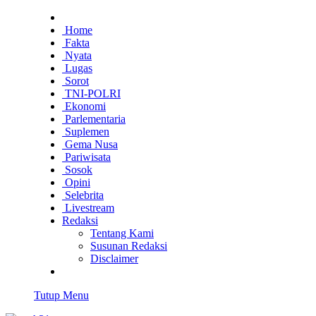
Home
Fakta
Nyata
Lugas
Sorot
TNI-POLRI
Ekonomi
Parlementaria
Suplemen
Gema Nusa
Pariwisata
Sosok
Opini
Selebrita
Livestream
Redaksi
Tentang Kami
Susunan Redaksi
Disclaimer
Tutup Menu