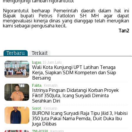
mengunjungi tambah ngorantutul
Ngorantutul berharap Pemerintah daerah dalam hal ini
Bapak bupati Petrus Fatlolon SH MH agar dapat
mengevaluasi kinerja dinas yang dianggap telah merugikan
kami sebagai pengusaha kecil.
Tan2
Terbaru
Terkait
Lugas
, 15 Jam Lalu
Wali Kota Kunjungi UPT Latihan Tenaga
Kerja, Siapkan SDM Kompeten dan Siap
Bersaing
Fakta
, Kemarin
Istrinya Pingsan Didatangi Korban Proyek
Fiktif 350Juta, Icang Suryadi Diminta
Serahkan Diri
Sorot
, Kemarin
BURON! Icang Suryadi Raja Tipu Jilid 3, Habisi
350 Juta Pakai Nama Pemda, Duit Duka Ibu
Juga Dilibas
TNI-POLRI
, Kemarin