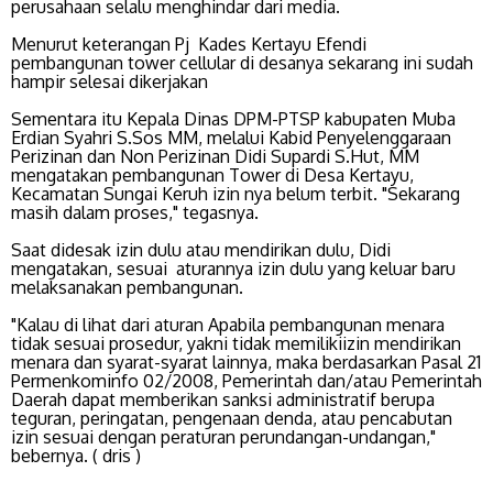
perusahaan selalu menghindar dari media.
Menurut keterangan Pj Kades Kertayu Efendi
pembangunan tower cellular di desanya sekarang ini sudah
hampir selesai dikerjakan
Sementara itu Kepala Dinas DPM-PTSP kabupaten Muba
Erdian Syahri S.Sos MM, melalui Kabid Penyelenggaraan
Perizinan dan Non Perizinan Didi Supardi S.Hut, MM
mengatakan pembangunan Tower di Desa Kertayu,
Kecamatan Sungai Keruh izin nya belum terbit. "Sekarang
masih dalam proses," tegasnya.
Saat didesak izin dulu atau mendirikan dulu, Didi
mengatakan, sesuai aturannya izin dulu yang keluar baru
melaksanakan pembangunan.
"Kalau di lihat dari aturan Apabila pembangunan menara
tidak sesuai prosedur, yakni tidak memilikiizin mendirikan
menara dan syarat-syarat lainnya, maka berdasarkan Pasal 21
Permenkominfo 02/2008, Pemerintah dan/atau Pemerintah
Daerah dapat memberikan sanksi administratif berupa
teguran, peringatan, pengenaan denda, atau pencabutan
izin sesuai dengan peraturan perundangan-undangan,"
bebernya. ( dris )