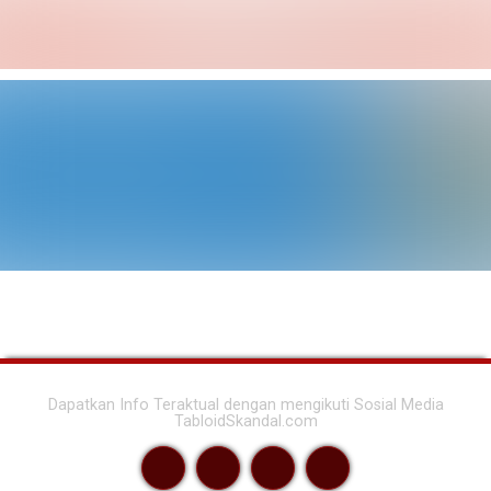
Dapatkan Info Teraktual dengan mengikuti Sosial Media
TabloidSkandal.com