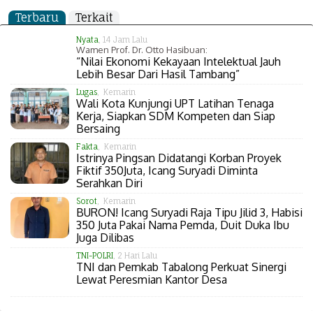
Terbaru
Terkait
Nyata
, 14 Jam Lalu
Wamen Prof. Dr. Otto Hasibuan:
“Nilai Ekonomi Kekayaan Intelektual Jauh
Lebih Besar Dari Hasil Tambang”
Lugas
, Kemarin
Wali Kota Kunjungi UPT Latihan Tenaga
Kerja, Siapkan SDM Kompeten dan Siap
Bersaing
Fakta
, Kemarin
Istrinya Pingsan Didatangi Korban Proyek
Fiktif 350Juta, Icang Suryadi Diminta
Serahkan Diri
Sorot
, Kemarin
BURON! Icang Suryadi Raja Tipu Jilid 3, Habisi
350 Juta Pakai Nama Pemda, Duit Duka Ibu
Juga Dilibas
TNI-POLRI
, 2 Hari Lalu
TNI dan Pemkab Tabalong Perkuat Sinergi
Lewat Peresmian Kantor Desa