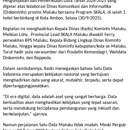
Pengumpulan dan Pemeriksaan Data Tahun 2024-2025 yang
digelar atas kolaborasi Dinas Komunikasi dan Informatika
(Diskominfo) provins Maluku bersama Program SKALA, di salah 1
hotel berbintang di Kota Ambon, Selasa (30/9/2025).
Kegiatan ini menghadirkan Kepala Dinas (Kadis) Kominfo Maluku,
Melkias Lohy, Provincial Lead SKALA Maluku diwakili Ferry,
perwakilan BPS Maluku, Kepala Bidang Lingkup Dinas Kominfo
Maluku, hingga kepala Dinas Kominfo kabupaten/kota se-Maluku.
Turut hadir pula narasumber dari Pusdatin Kemendagri, Walidata
Diskominfo, dan Bappeda.
Dalam sambutannya, Kadis menegaskan bahwa Satu Data
Indonesia merupakan kebijakan nasional yang bertujuan
menghadirkan data yang akurat, mutakhir, terpadu, serta dapat
dipertanggungjawabkan.
“Di era digital, data adalah aset yang sangat berharga. Data
berkualitas akan menghasilkan kebijakan yang tepat sasaran,
serta mendukung terciptanya pembangunan yang inklusif dan
berkelanjutan,” ujarnya.
Namun perjalanan Satu Data Maluku tidak mudah. Meski Pergub