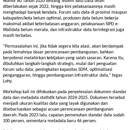
Nomor 80 Tahun 2020 tentang Sistem Satu Data telah
diberlakukan sejak 2022, hingga kini pelaksanaannya masih
menghadapi banyak kendala. Forum satu data di provinsi maupun
kabupaten/kota belum optimal, produsen data belum bekerja
maksimal akibat keterbatasan anggaran, pelaksanaan SIPD e-
Walidata belum merata, dan infrastruktur data terintegrasi juga
masih terbatas.
“Permasalahan ini, jika tidak segera kita atasi, akan berdampak
pada lemahnya dasar perencanaan pembangunan, bahkan
berpotensi melahirkan kebijakan yang salah sasaran. Karena itu,
dibutuhkan langkah-langkah strategis, mulai dari penguatan
forum satu data, peningkatan kapasitas SDM, optimalisasi
penganggaran, hingga pembangunan infrastruktur data,” tegas
Lohy.
Workshop kali ini difokuskan pada penyelesaian dokumen standar
data dan metadata statistik tahun 2024-2025. Dokumen tersebut
menjadi ukuran kualitas data yang layak digunakan dan
disebarluaskan sebagai acuan perencanaan pembangunan
daerah. Pada 2023 lalu, capaian pemenuhan standar data sudah
100 persen, sementara metadata baru 46 persen.