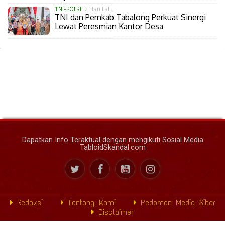
TNI-POLRI
, 2 Hari Lalu
TNI dan Pemkab Tabalong Perkuat Sinergi
Lewat Peresmian Kantor Desa
Dapatkan Info Teraktual dengan mengikuti Sosial Media
TabloidSkandal.com
Redaksi
Tentang Kami
Pedoman Media Siber
Disclaimer