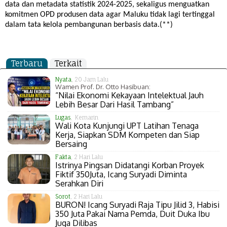
data dan metadata statistik 2024-2025, sekaligus menguatkan
komitmen OPD produsen data agar Maluku tidak lagi tertinggal
dalam tata kelola pembangunan berbasis data.(**)
Terbaru
Terkait
Nyata
, 20 Jam Lalu
Wamen Prof. Dr. Otto Hasibuan:
“Nilai Ekonomi Kekayaan Intelektual Jauh
Lebih Besar Dari Hasil Tambang”
Lugas
, Kemarin
Wali Kota Kunjungi UPT Latihan Tenaga
Kerja, Siapkan SDM Kompeten dan Siap
Bersaing
Fakta
, 2 Hari Lalu
Istrinya Pingsan Didatangi Korban Proyek
Fiktif 350Juta, Icang Suryadi Diminta
Serahkan Diri
Sorot
, 2 Hari Lalu
BURON! Icang Suryadi Raja Tipu Jilid 3, Habisi
350 Juta Pakai Nama Pemda, Duit Duka Ibu
Juga Dilibas