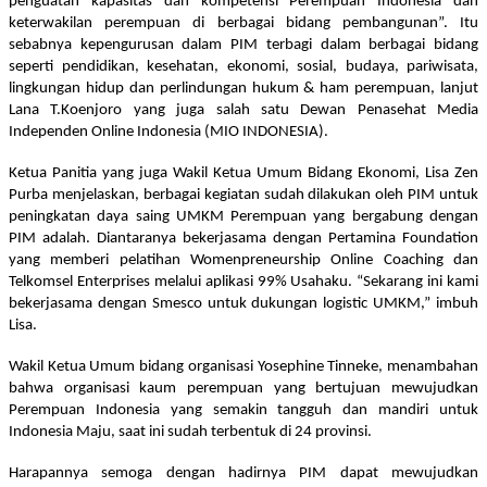
penguatan kapasitas dan kompetensi Perempuan Indonesia dan
keterwakilan perempuan di berbagai bidang pembangunan”. Itu
sebabnya kepengurusan dalam PIM terbagi dalam berbagai bidang
seperti pendidikan, kesehatan, ekonomi, sosial, budaya, pariwisata,
lingkungan hidup dan perlindungan hukum & ham perempuan, lanjut
Lana T.Koenjoro yang juga salah satu Dewan Penasehat Media
Independen Online Indonesia (MIO INDONESIA).
Ketua Panitia yang juga Wakil Ketua Umum Bidang Ekonomi, Lisa Zen
Purba menjelaskan, berbagai kegiatan sudah dilakukan oleh PIM untuk
peningkatan daya saing UMKM Perempuan yang bergabung dengan
PIM adalah. Diantaranya bekerjasama dengan Pertamina Foundation
yang memberi pelatihan Womenpreneurship Online Coaching dan
Telkomsel Enterprises melalui aplikasi 99% Usahaku. “Sekarang ini kami
bekerjasama dengan Smesco untuk dukungan logistic UMKM,” imbuh
Lisa.
Wakil Ketua Umum bidang organisasi Yosephine Tinneke, menambahan
bahwa organisasi kaum perempuan yang bertujuan mewujudkan
Perempuan Indonesia yang semakin tangguh dan mandiri untuk
Indonesia Maju, saat ini sudah terbentuk di 24 provinsi.
Harapannya semoga dengan hadirnya PIM dapat mewujudkan