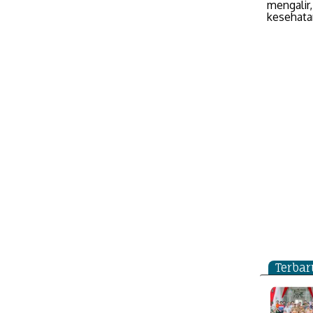
mengalir
kesehata
Terbar