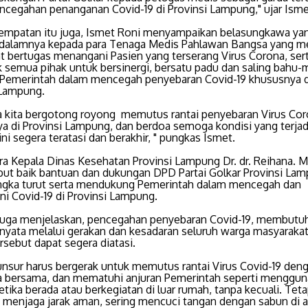
ncegahan penanganan Covid-19 di Provinsi Lampung," ujar Ism
empatan itu juga, Ismet Roni menyampaikan belasungkawa ya
dalamnya kepada para Tenaga Medis Pahlawan Bangsa yang m
at bertugas menangani Pasien yang terserang Virus Corona, ser
 semua pihak untuk bersinergi, bersatu padu dan saling bah
Pemerintah dalam mencegah penyebaran Covid-19 khususnya d
 Lampung.
 kita bergotong royong memutus rantai penyebaran Virus Co
a di Provinsi Lampung, dan berdoa semoga kondisi yang terjadi
ini segera teratasi dan berakhir, " pungkas Ismet.
a Kepala Dinas Kesehatan Provinsi Lampung Dr. dr. Reihana. 
t baik bantuan dan dukungan DPD Partai Golkar Provinsi La
ngka turut serta mendukung Pemerintah dalam mencegah dan
i Covid-19 di Provinsi Lampung.
juga menjelaskan, pencegahan penyebaran Covid-19, membutu
 nyata melalui gerakan dan kesadaran seluruh warga masyarakat
rsebut dapat segera diatasi.
nsur harus bergerak untuk memutus rantai Virus Covid-19 deng
ta bersama, dan mematuhi anjuran Pemerintah seperti menggu
tika berada atau berkegiatan di luar rumah, tanpa kecuali. Tet
, menjaga jarak aman, sering mencuci tangan dengan sabun di a