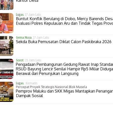
Kantor Desa
Lugas
, 17 Jam Lalu
Buntut Konflik Berulang di Dobo, Mercy Barends Des
Evaluasi Polres Kepulauan Aru dan Tindak Tegas Prov
Gema Nusa
, 17 Jam Lalu
Sekda Buka Pemusatan Diklat Calon Paskibraka 2026
Sorot
, 21 Jam Lalu
Pengadaan Pembangunan Gedung Rawat Inap Standa
RSUD Bayung Lencir Senilai Hampir Rp5 Miliar Diduga
Berawal dari Penunjukan Langsung
Lugas
, Kemarin
Percepat Proyek Strategis Nasional Blok Masela
Pemprov Maluku dan SKK Migas Mantapkan Penanga
Dampak Sosial