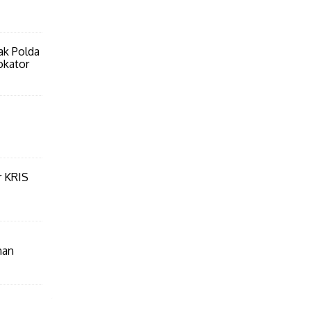
ak Polda
okator
r KRIS
nan