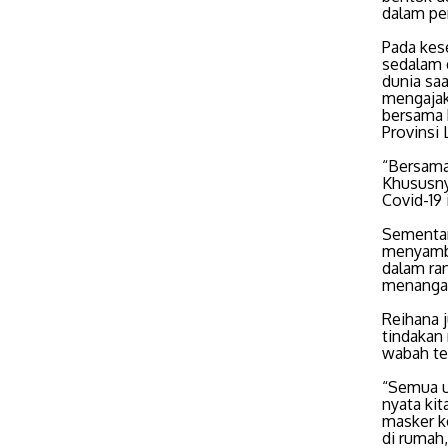
dalam pe
Pada kes
sedalam 
dunia sa
mengajak
bersama 
Provinsi
“Bersama
Khususny
Covid-19 
Sementar
menyambu
dalam ra
menangan
Reihana 
tindakan
wabah te
“Semua u
nyata ki
masker ke
di rumah