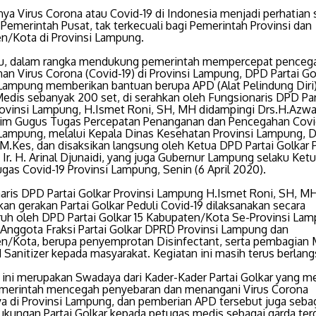
ya Virus Corona atau Covid-19 di Indonesia menjadi perhatian 
 Pemerintah Pusat, tak terkecuali bagi Pemerintah Provinsi dan
n/Kota di Provinsi Lampung.
tu, dalam rangka mendukung pemerintah mempercepat penceg
an Virus Corona (Covid-19) di Provinsi Lampung, DPD Partai Go
 Lampung memberikan bantuan berupa APD (Alat Pelindung Diri
edis sebanyak 200 set, di serahkan oleh Fungsionaris DPD Par
rovinsi Lampung, H.Ismet Roni, SH, MH didampingi Drs.H.Azwa
im Gugus Tugas Percepatan Penanganan dan Pencegahan Covi
Lampung, melalui Kepala Dinas Kesehatan Provinsi Lampung, Dr.
 M.Kes, dan disaksikan langsung oleh Ketua DPD Partai Golkar P
Ir. H. Arinal Djunaidi, yang juga Gubernur Lampung selaku Ket
gas Covid-19 Provinsi Lampung, Senin (6 April 2020).
aris DPD Partai Golkar Provinsi Lampung H.Ismet Roni, SH, M
an gerakan Partai Golkar Peduli Covid-19 dilaksanakan secara
uh oleh DPD Partai Golkar 15 Kabupaten/Kota Se-Provinsi Lam
 Anggota Fraksi Partai Golkar DPRD Provinsi Lampung dan
n/Kota, berupa penyemprotan Disinfectant, serta pembagian 
 Sanitizer kepada masyarakat. Kegiatan ini masih terus berlan
 ini merupakan Swadaya dari Kader-Kader Partai Golkar yang 
merintah mencegah penyebaran dan menangani Virus Corona
a di Provinsi Lampung, dan pemberian APD tersebut juga seba
ukungan Partai Golkar kepada petugas medis sebagai garda te