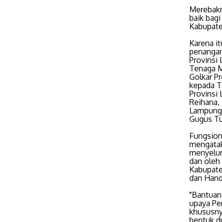
Merebakn
baik bagi
Kabupate
Karena i
penangan
Provinsi
Tenaga M
Golkar P
kepada T
Provinsi 
Reihana,
Lampung 
Gugus Tu
Fungsion
mengatak
menyelur
dan oleh
Kabupate
dan Hand
"Bantuan
upaya Pe
khususny
bentuk d