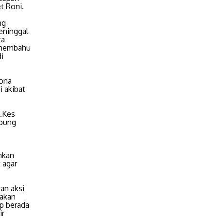
et Roni.
ng
eninggal
ta
u-membahu
i
rona
 akibat
M.Kes
mpung
hkan
 agar
an aksi
nakan
ap berada
ir