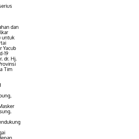
serius
ahan dan
lkar
) untuk
tai
r Yacub
d-19
 dr. Hj.
rovinsi
ua Tim
H
pung,
Masker
gsung.
mendukung
gai
rdepan