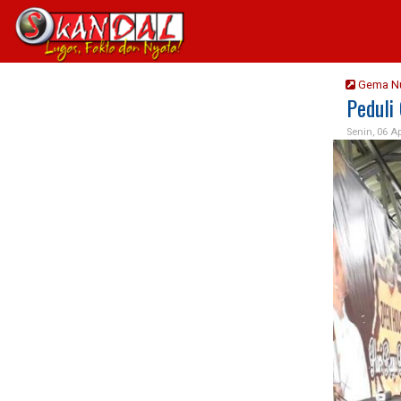
Gema N
Peduli
Senin, 06 Ap