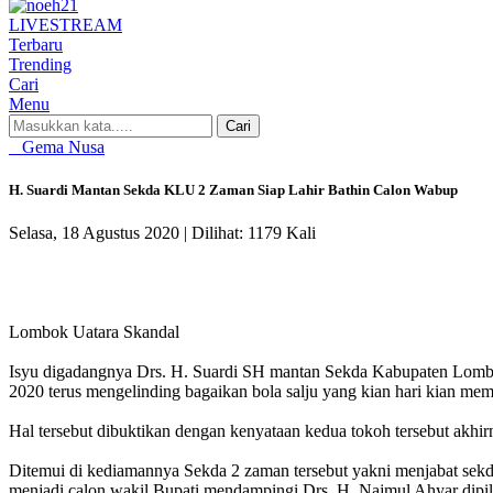
LIVE
STREAM
Terbaru
Trending
Cari
Menu
Cari
Gema Nusa
H. Suardi Mantan Sekda KLU 2 Zaman Siap Lahir Bathin Calon Wabup
Selasa, 18 Agustus 2020 |
Dilihat: 1179 Kali
Lombok Uatara Skandal
Isyu digadangnya Drs. H. Suardi SH mantan Sekda Kabupaten Lomb
2020 terus mengelinding bagaikan bola salju yang kian hari kian mem
Hal tersebut dibuktikan dengan kenyataan kedua tokoh tersebut akhi
Ditemui di kediamannya Sekda 2 zaman tersebut yakni menjabat se
menjadi calon wakil Bupati mendampingi Drs. H. Najmul Ahyar dipi