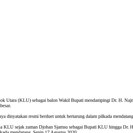
ok Utara (KLU) sebagai balon Wakil Bupati mendampingi Dr. H. Naj
besar.
rnya dinyatakan resmi berduet untuk bertarung dalam pilkada mendatan
kda KLU sejak zaman Djohan Sjamsu sebagai Bupati KLU hingga Dr. H
lkada mendatang, Senin 17 Agustus 2020.