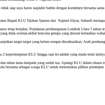
tau tidak siap saya harus siaplahir bathin dengan komitmen bersama 
abatan Bupati KLU Djohan Sjamsu dan Najmul Ahyar, Suhardi memap
us tetap berjalan. Perjalanan pembangunan Lombok Utara 5 tahun tera
 yang tidak normal.akibat bencana gempa yang disusul kemudian waba
lanjutkan target target yang belum sempat direalisasikan. Arah pemba
2 kepemimpinan KLU hingga saat ini adalah yang muda tentu larinya 
dan tahan lama daripada yang sudah tua. Apalagi KLU dalam situasi me
n kita bersama sebagai warga KLU untuk menentukan pilihan pemimpin