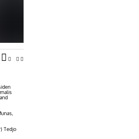
siden
rnalis
rand
Munas,
) Tedjo