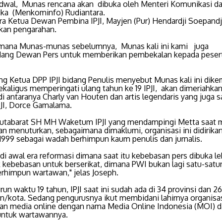
adwal, Munas rencana akan dibuka oleh Menteri Komunikasi d
ika (Menkominfo) Rudiantara.
a Ketua Dewan Pembina IPJI, Mayjen (Pur) Hendardji Soepandj
an pengarahan.
mana Munas-munas sebelumnya, Munas kali ini kami juga
ng Dewan Pers untuk memberikan pembekalan kepada peserta
ng Ketua DPP IPJI bidang Penulis menyebut Munas kali ini dik
kaligus memperingati ulang tahun ke 19 IPJI, akan dimeriahkan 
di antaranya Charly van Houten dan artis legendaris yang juga s
IPJI, Dorce Gamalama.
utabarat SH MH Waketum IPJI yang mendampingi Metta saat 
an menuturkan, sebagaimana dimaklumi, organisasi ini didirika
1999 sebagai wadah berhimpun kaum penulis dan jurnalis.
ir di awal era reformasi dimana saat itu kebebasan pers dibuka le
 kebebasan untuk berserikat, dimana PWI bukan lagi satu-satu
rhimpun wartawan," jelas Joseph.
un waktu 19 tahun, IPJI saat ini sudah ada di 34 provinsi dan 2
n/kota. Sedang pengurusnya ikut membidani lahirnya organisa
an media online dengan nama Media Online Indonesia (MOI) 
ntuk wartawannya.