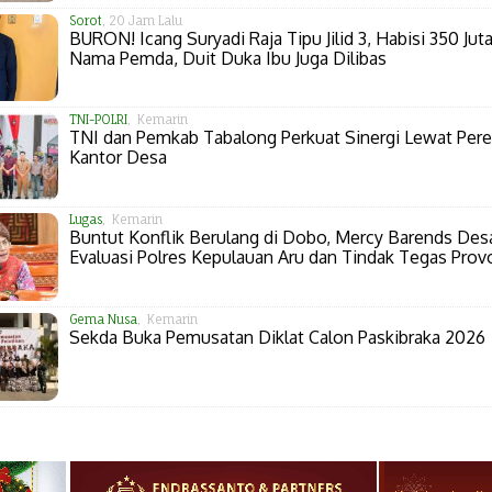
Sorot
, 20 Jam Lalu
BURON! Icang Suryadi Raja Tipu Jilid 3, Habisi 350 Juta
Nama Pemda, Duit Duka Ibu Juga Dilibas
TNI-POLRI
, Kemarin
TNI dan Pemkab Tabalong Perkuat Sinergi Lewat Per
Kantor Desa
Lugas
, Kemarin
Buntut Konflik Berulang di Dobo, Mercy Barends Des
Evaluasi Polres Kepulauan Aru dan Tindak Tegas Prov
Gema Nusa
, Kemarin
Sekda Buka Pemusatan Diklat Calon Paskibraka 2026