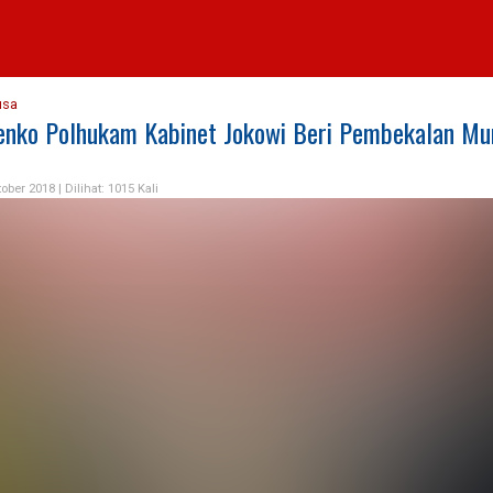
usa
nko Polhukam Kabinet Jokowi Beri Pembekalan Mu
tober 2018 |
Dilihat: 1015 Kali