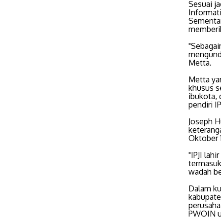
Sesuai j
Informat
Sementar
memberik
"Sebagai
mengunda
Metta.
Metta ya
khusus se
ibukota, 
pendiri 
Joseph H
keterang
Oktober 
"IPJI lah
termasuk
wadah be
Dalam kur
kabupate
perusaha
PWOIN u