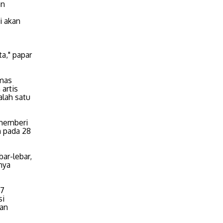
an
i akan
," papar
emas
artis
alah satu
memberi
n pada 28
bar-lebar,
nya
67
si
dan