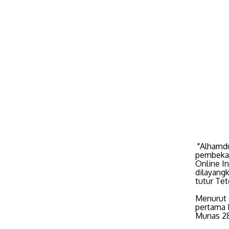
"Alhamdu
pembekal
Online I
dilayang
tutur Tet
Menurut 
pertama 
Munas 28