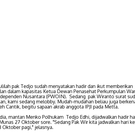
lilah pak Tedjo sudah menyatakan hadir dan ikut memberikan
an dalam kapasitas Ketua Dewan Penasehat Perkumpulan Wa
ndependen Nusantara (PWOIN). Sedang pak Wiranto surat su
kan, kami sedang melobby. Mudah-mudahan beliau juga berkena
eh Cantik, begitu sapaan akrab anggota IPJI pada Metta.
dia, mantan Menko Polhukam Tedjo Edhi, dijadwalkan hadir ha
Munas 27 Oktober sore. "Sedang Pak Wir kita jadwalkan hari k
 Oktober pagi," jelasnya.