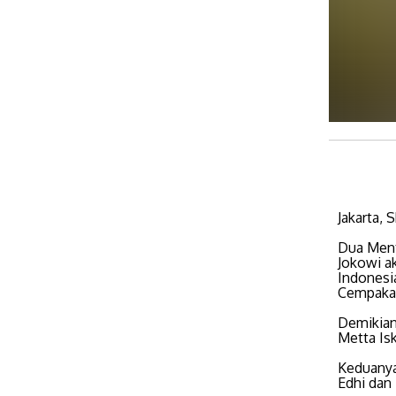
​Jakarta, 
Dua Ment
Jokowi ak
Indonesia
Cempaka.
Demikian
Metta Is
Keduanya
Edhi dan