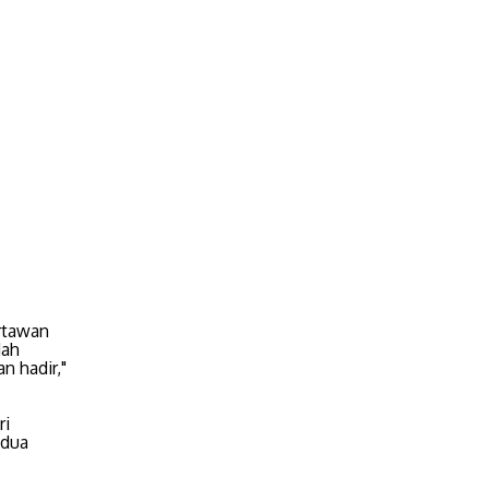
rtawan
dah
n hadir,"
ri
edua