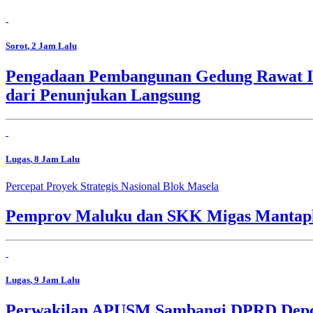
Sorot
, 2 Jam Lalu
Pengadaan Pembangunan Gedung Rawat In
dari Penunjukan Langsung
Lugas
, 8 Jam Lalu
Percepat Proyek Strategis Nasional Blok Masela
Pemprov Maluku dan SKK Migas Mantapk
Lugas
, 9 Jam Lalu
Perwakilan APUSM Sambangi DPRD Depok,